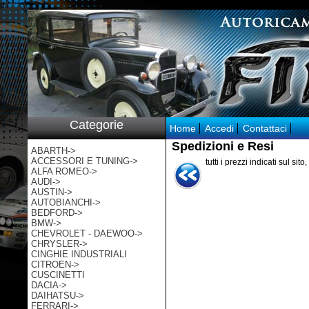
p:/
Categorie
Home
Accedi
Contattaci
Spedizioni e Resi
ABARTH->
ACCESSORI E TUNING->
tutti i prezzi indicati sul sit
ALFA ROMEO->
AUDI->
AUSTIN->
AUTOBIANCHI->
BEDFORD->
BMW->
CHEVROLET - DAEWOO->
CHRYSLER->
CINGHIE INDUSTRIALI
CITROEN->
CUSCINETTI
DACIA->
DAIHATSU->
FERRARI->