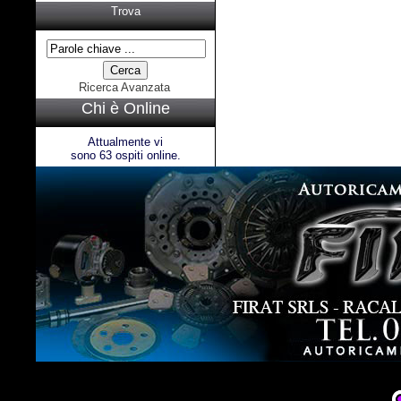
Trova
Ricerca Avanzata
Chi è Online
Attualmente vi
sono 63 ospiti online.