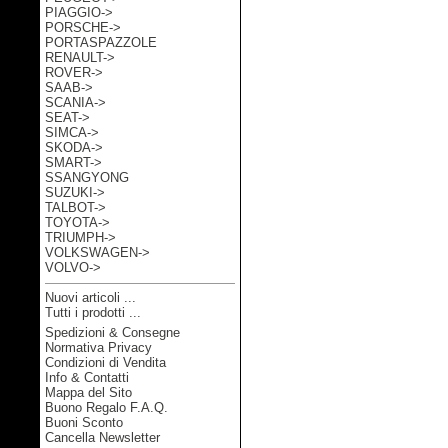
PIAGGIO->
PORSCHE->
PORTASPAZZOLE
RENAULT->
ROVER->
SAAB->
SCANIA->
SEAT->
SIMCA->
SKODA->
SMART->
SSANGYONG
SUZUKI->
TALBOT->
TOYOTA->
TRIUMPH->
VOLKSWAGEN->
VOLVO->
Nuovi articoli ...
Tutti i prodotti ...
Spedizioni & Consegne
Informazioni
Normativa Privacy
Condizioni di Vendita
Info & Contatti
Mappa del Sito
Buono Regalo F.A.Q.
Buoni Sconto
Cancella Newsletter