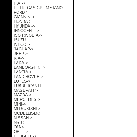
FIAT->
FILTRI GAS GPL METANO
FORD->
GIANNINI->
HONDA->
HYUNDAI->
INNOCENTI->
ISO RIVOLTA->
ISUZU
IVECO->
JAGUAR->
JEEP->
KIA->
LADA->
LAMBORGHINI->
LANCIA->
LAND ROVER->
LOTUS->
LUBRIFICANTI
MASERATI->
MAZDA->
MERCEDES->
MINI->
MITSUBISHI->
MODELLISMO
NISSAN->
NSU->
OM->
OPEL->
PEUGEOT->