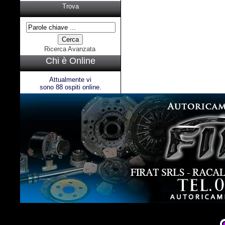
Trova
Ricerca Avanzata
Chi è Online
Attualmente vi
sono 88 ospiti online.