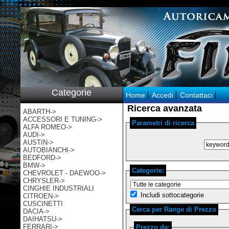
p:/
Categorie
Home
Accedi
Contattaci
Ricerca avanzata
ABARTH->
ACCESSORI E TUNING->
Parametri di ricerca
ALFA ROMEO->
AUDI->
AUSTIN->
AUTOBIANCHI->
BEDFORD->
BMW->
Categorie:
CHEVROLET - DAEWOO->
CHRYSLER->
CINGHIE INDUSTRIALI
Includi sottocategorie
CITROEN->
CUSCINETTI
Cerca per Range di Prezzo
DACIA->
DAIHATSU->
FERRARI->
Prezzo da: