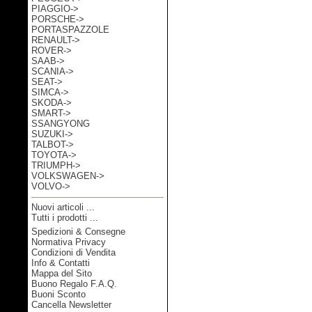
PIAGGIO->
PORSCHE->
PORTASPAZZOLE
RENAULT->
ROVER->
SAAB->
SCANIA->
SEAT->
SIMCA->
SKODA->
SMART->
SSANGYONG
SUZUKI->
TALBOT->
TOYOTA->
TRIUMPH->
VOLKSWAGEN->
VOLVO->
Nuovi articoli ...
Tutti i prodotti ...
Spedizioni & Consegne
Informazioni
Normativa Privacy
Condizioni di Vendita
Info & Contatti
Mappa del Sito
Buono Regalo F.A.Q.
Buoni Sconto
Cancella Newsletter