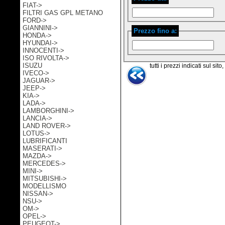
FIAT->
FILTRI GAS GPL METANO
FORD->
GIANNINI->
Prezzo fino a:
HONDA->
HYUNDAI->
INNOCENTI->
ISO RIVOLTA->
ISUZU
tutti i prezzi indicati sul sit
IVECO->
JAGUAR->
JEEP->
KIA->
LADA->
LAMBORGHINI->
LANCIA->
LAND ROVER->
LOTUS->
LUBRIFICANTI
MASERATI->
MAZDA->
MERCEDES->
MINI->
MITSUBISHI->
MODELLISMO
NISSAN->
NSU->
OM->
OPEL->
PEUGEOT->