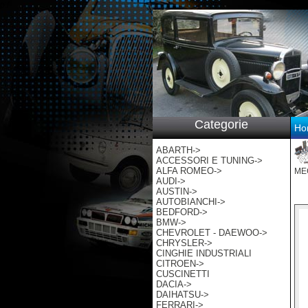
p:/
Categorie
Ho
ABARTH->
ACCESSORI E TUNING->
ALFA ROMEO->
ME
AUDI->
AUSTIN->
AUTOBIANCHI->
BEDFORD->
BMW->
CHEVROLET - DAEWOO->
CHRYSLER->
CINGHIE INDUSTRIALI
CITROEN->
CUSCINETTI
DACIA->
DAIHATSU->
FERRARI->