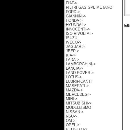
FIAT->
FILTRI GAS GPL METANO
FORD->
GIANNINI->
HONDA->
HYUNDAI->
tutt
INNOCENTI->
ISO RIVOLTA->
ISUZU
IVECO->
JAGUAR->
JEEP->
KIA->
LADA->
LAMBORGHINI->
LANCIA->
LAND ROVER->
LOTUS->
LUBRIFICANTI
MASERATI->
MAZDA->
MERCEDES->
MINI->
MITSUBISHI->
MODELLISMO
NISSAN->
NSU->
OM->
OPEL->
PEUGEOT->