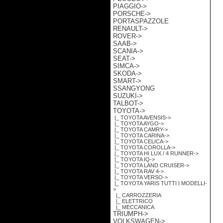
PIAGGIO->
PORSCHE->
PORTASPAZZOLE
RENAULT->
ROVER->
SAAB->
SCANIA->
SEAT->
SIMCA->
SKODA->
SMART->
SSANGYONG
SUZUKI->
TALBOT->
TOYOTA
->
|_ TOYOTA AVENSIS->
|_ TOYOTA AYGO->
|_ TOYOTA CAMRY->
|_ TOYOTA CARINA->
|_ TOYOTA CELICA->
|_ TOYOTA COROLLA->
|_ TOYOTA HI LUX / 4 RUNNER->
|_ TOYOTA IQ->
|_ TOYOTA LAND CRUISER->
|_ TOYOTA RAV 4->
|_ TOYOTA VERSO->
|_ TOYOTA YARIS TUTTI I MODELLI
-
>
|_ CARROZZERIA
|_ ELETTRICO
|_ MECCANICA
TRIUMPH->
VOLKSWAGEN->