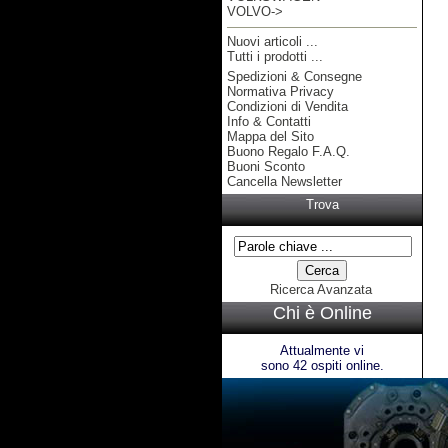
VOLVO->
Nuovi articoli ...
Tutti i prodotti ...
Spedizioni & Consegne
Informazioni
Normativa Privacy
Condizioni di Vendita
Info & Contatti
Mappa del Sito
Buono Regalo F.A.Q.
Buoni Sconto
Cancella Newsletter
Trova
Ricerca Avanzata
Chi è Online
Attualmente vi
sono 42 ospiti online.