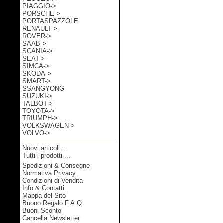
PIAGGIO->
PORSCHE->
PORTASPAZZOLE
RENAULT->
ROVER->
SAAB->
SCANIA->
SEAT->
SIMCA->
SKODA->
SMART->
SSANGYONG
SUZUKI->
TALBOT->
TOYOTA->
TRIUMPH->
VOLKSWAGEN->
VOLVO->
Nuovi articoli ...
Tutti i prodotti ...
Spedizioni & Consegne
Informazioni
Normativa Privacy
Condizioni di Vendita
Info & Contatti
Mappa del Sito
Buono Regalo F.A.Q.
Buoni Sconto
Cancella Newsletter