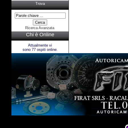
Trova
Ricerca Avanzata
Chi è Online
Attualmente vi
sono 77 ospiti online.