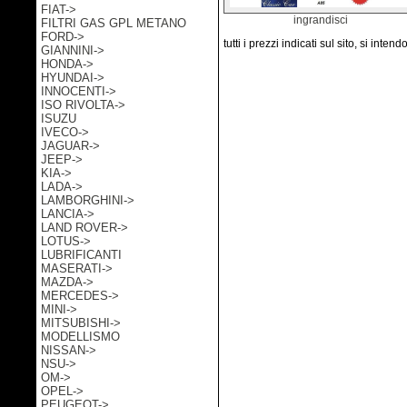
FIAT->
ingrandisci
FILTRI GAS GPL METANO
FORD->
tutti i prezzi indicati sul sito, si inten
GIANNINI->
HONDA->
HYUNDAI->
INNOCENTI->
ISO RIVOLTA->
ISUZU
IVECO->
JAGUAR->
JEEP->
KIA->
LADA->
LAMBORGHINI->
LANCIA->
LAND ROVER->
LOTUS->
LUBRIFICANTI
MASERATI->
MAZDA->
MERCEDES->
MINI->
MITSUBISHI->
MODELLISMO
NISSAN->
NSU->
OM->
OPEL->
PEUGEOT->