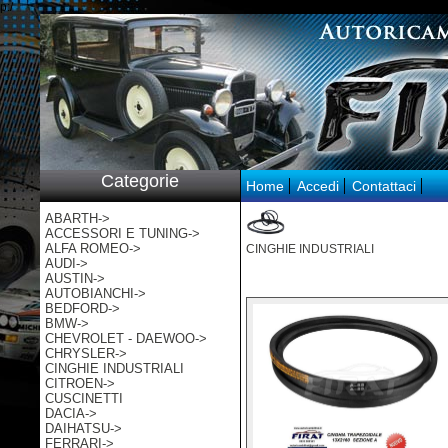
p:/
Categorie
Home
Accedi
Contattaci
ABARTH->
ACCESSORI E TUNING->
ALFA ROMEO->
CINGHIE INDUSTRIALI
AUDI->
AUSTIN->
AUTOBIANCHI->
BEDFORD->
BMW->
CHEVROLET - DAEWOO->
CHRYSLER->
CINGHIE INDUSTRIALI
CITROEN->
CUSCINETTI
DACIA->
DAIHATSU->
FERRARI->