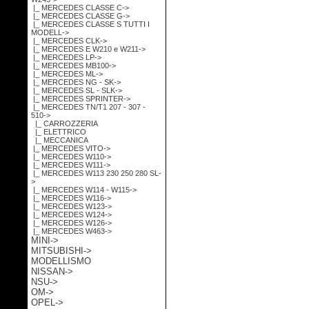
|_ MERCEDES CLASSE C->
|_ MERCEDES CLASSE G->
|_ MERCEDES CLASSE S TUTTI I
MODELL->
|_ MERCEDES CLK->
|_ MERCEDES E W210 e W211->
|_ MERCEDES LP->
|_ MERCEDES MB100->
|_ MERCEDES ML->
|_ MERCEDES NG - SK->
|_ MERCEDES SL - SLK->
|_ MERCEDES SPRINTER->
|_ MERCEDES TN/T1 207 - 307 -
510
->
|_ CARROZZERIA
|_ ELETTRICO
|_ MECCANICA
|_ MERCEDES VITO->
|_ MERCEDES W110->
|_ MERCEDES W111->
|_ MERCEDES W113 230 250 280 SL-
>
|_ MERCEDES W114 - W115->
|_ MERCEDES W116->
|_ MERCEDES W123->
|_ MERCEDES W124->
|_ MERCEDES W126->
|_ MERCEDES W463->
MINI->
MITSUBISHI->
MODELLISMO
NISSAN->
NSU->
OM->
OPEL->