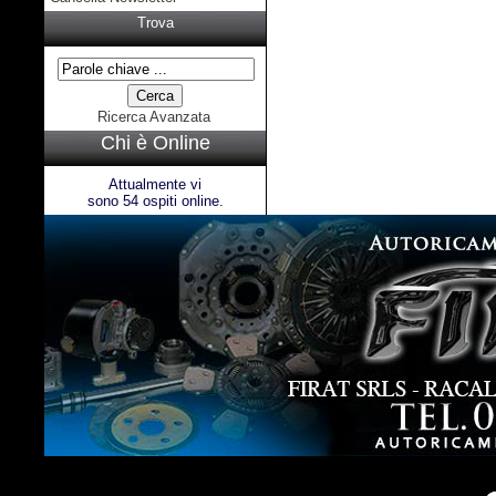
Trova
Ricerca Avanzata
Chi è Online
Attualmente vi
sono 54 ospiti online.