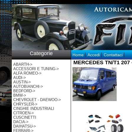
p:/
Categorie
Home
Accedi
Contattaci
MERCEDES TN/T1 207 - 
ABARTH->
ACCESSORI E TUNING->
ALFA ROMEO->
AUDI->
AUSTIN->
AUTOBIANCHI->
BEDFORD->
BMW->
CHEVROLET - DAEWOO->
CHRYSLER->
CINGHIE INDUSTRIALI
CITROEN->
CUSCINETTI
DACIA->
DAIHATSU->
FERRARI->