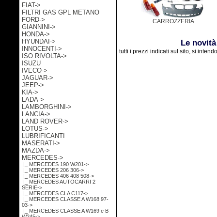
FIAT->
FILTRI GAS GPL METANO
FORD->
CARROZZERIA
GIANNINI->
HONDA->
HYUNDAI->
Le novità
INNOCENTI->
tutti i prezzi indicati sul sito, si inten
ISO RIVOLTA->
ISUZU
IVECO->
JAGUAR->
JEEP->
KIA->
LADA->
LAMBORGHINI->
LANCIA->
LAND ROVER->
LOTUS->
LUBRIFICANTI
MASERATI->
MAZDA->
MERCEDES
->
|_ MERCEDES 190 W201->
|_ MERCEDES 206 306->
|_ MERCEDES 406 408 508->
|_ MERCEDES AUTOCARRI 2
SERIE->
|_ MERCEDES CLA C117->
|_ MERCEDES CLASSE A W168 97-
03->
|_ MERCEDES CLASSE A W169 e B
W245->