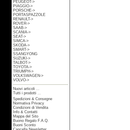
PEUGEOT->
PIAGGIO->
PORSCHE->
PORTASPAZZOLE
RENAULT->
ROVER->
SAAB->
SCANIA->
SEAT->
SIMCA->
SKODA->
SMART->
SSANGYONG
SUZUKI->
TALBOT->
TOYOTA->
TRIUMPH->
VOLKSWAGEN->
VOLVO->
Nuovi articoli ...
Tutti i prodotti ...
Spedizioni & Consegne
Informazioni
Normativa Privacy
Condizioni di Vendita
Info & Contatti
Mappa del Sito
Buono Regalo F.A.Q.
Buoni Sconto
Cancella Newsletter