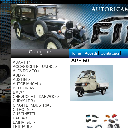
p:/
Categorie
Home
Accedi
Contattaci
APE 50
ABARTH->
ACCESSORI E TUNING->
ALFA ROMEO->
AUDI->
AUSTIN->
AUTOBIANCHI->
BEDFORD->
BMW->
CHEVROLET - DAEWOO->
CHRYSLER->
CINGHIE INDUSTRIALI
CITROEN->
CUSCINETTI
DACIA->
DAIHATSU->
FERRARI->