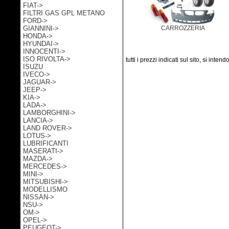
FIAT->
FILTRI GAS GPL METANO
FORD->
GIANNINI->
CARROZZERIA
HONDA->
HYUNDAI->
INNOCENTI->
ISO RIVOLTA->
tutti i prezzi indicati sul sito, si inten
ISUZU
IVECO->
JAGUAR->
JEEP->
KIA->
LADA->
LAMBORGHINI->
LANCIA->
LAND ROVER->
LOTUS->
LUBRIFICANTI
MASERATI->
MAZDA->
MERCEDES->
MINI->
MITSUBISHI->
MODELLISMO
NISSAN->
NSU->
OM->
OPEL->
PEUGEOT->