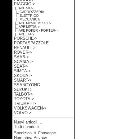
PIAGGIO
->
|_ APE 50
->
|_ CARROZZERIA
|_ ELETTRICO
|_ MECCANICA
|_ APE MP501 MP601->
|_ APE MP703->
|_ APE POKER - PORTER->
|_ APE TM->
PORSCHE->
PORTASPAZZOLE
RENAULT->
ROVER->
SAAB->
SCANIA->
SEAT->
SIMCA->
SKODA->
SMART->
SSANGYONG
SUZUKI->
TALBOT->
TOYOTA->
TRIUMPH->
VOLKSWAGEN->
VOLVO->
Nuovi articoli ...
Tutti i prodotti ...
Spedizioni & Consegne
Informazioni
Normativa Privacy