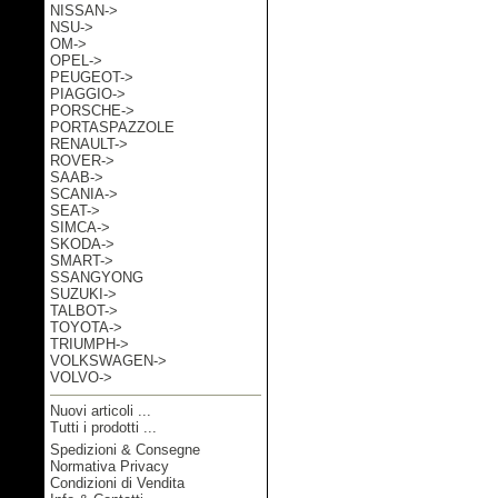
NISSAN->
NSU->
OM->
OPEL->
PEUGEOT->
PIAGGIO->
PORSCHE->
PORTASPAZZOLE
RENAULT->
ROVER->
SAAB->
SCANIA->
SEAT->
SIMCA->
SKODA->
SMART->
SSANGYONG
SUZUKI->
TALBOT->
TOYOTA->
TRIUMPH->
VOLKSWAGEN->
VOLVO->
Nuovi articoli ...
Tutti i prodotti ...
Spedizioni & Consegne
Informazioni
Normativa Privacy
Condizioni di Vendita