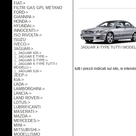
FIAT->
FILTRI GAS GPL METANO
FORD->
GIANNINI->
HONDA->
HYUNDAI->
INNOCENTI->
ISO RIVOLTA->
ISUZU
IVECO->
JAGUAR X-TYPE TUTTI I MODEL
JAGUAR
->
|_ JAGUAR 420->
|_ JAGUAR E TYPE->
|_ JAGUAR S-TYPE->
|_ JAGUAR X-TYPE TUTTI I
MODELLI->
tutti i prezzi indicati sul sito, si inten
|_ JAGUAR XJ6->
JEEP->
KIA->
LADA->
LAMBORGHINI->
LANCIA->
LAND ROVER->
LOTUS->
LUBRIFICANTI
MASERATI->
MAZDA->
MERCEDES->
MINI->
MITSUBISHI->
MODELLISMO