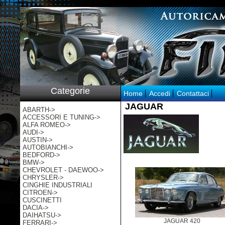
p:/
Categorie
Home
Accedi
Contattaci
JAGUAR
ABARTH->
ACCESSORI E TUNING->
ALFA ROMEO->
AUDI->
AUSTIN->
AUTOBIANCHI->
BEDFORD->
BMW->
CHEVROLET - DAEWOO->
CHRYSLER->
CINGHIE INDUSTRIALI
CITROEN->
CUSCINETTI
DACIA->
DAIHATSU->
JAGUAR 420
FERRARI->