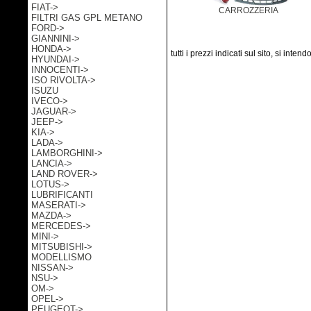
FIAT->
CARROZZERIA
FILTRI GAS GPL METANO
FORD->
GIANNINI->
HONDA->
tutti i prezzi indicati sul sito, si inten
HYUNDAI->
INNOCENTI->
ISO RIVOLTA->
ISUZU
IVECO->
JAGUAR->
JEEP->
KIA->
LADA->
LAMBORGHINI->
LANCIA->
LAND ROVER->
LOTUS->
LUBRIFICANTI
MASERATI->
MAZDA->
MERCEDES->
MINI->
MITSUBISHI->
MODELLISMO
NISSAN->
NSU->
OM->
OPEL->
PEUGEOT->