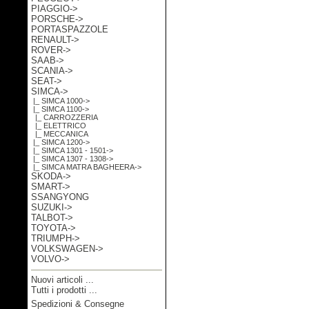
PIAGGIO->
PORSCHE->
PORTASPAZZOLE
RENAULT->
ROVER->
SAAB->
SCANIA->
SEAT->
SIMCA
->
|_ SIMCA 1000->
|_ SIMCA 1100
->
|_ CARROZZERIA
|_ ELETTRICO
|_ MECCANICA
|_ SIMCA 1200->
|_ SIMCA 1301 - 1501->
|_ SIMCA 1307 - 1308->
|_ SIMCA MATRA BAGHEERA->
SKODA->
SMART->
SSANGYONG
SUZUKI->
TALBOT->
TOYOTA->
TRIUMPH->
VOLKSWAGEN->
VOLVO->
Nuovi articoli ...
Tutti i prodotti ...
Spedizioni & Consegne
Informazioni