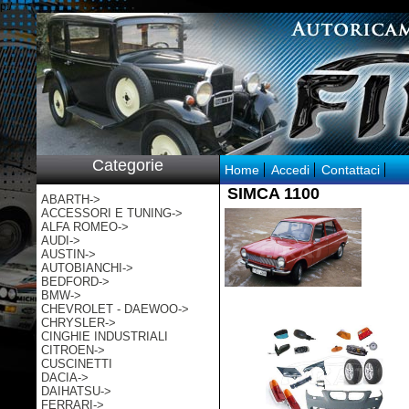
p:/
Categorie
Home
Accedi
Contattaci
SIMCA 1100
ABARTH->
ACCESSORI E TUNING->
ALFA ROMEO->
AUDI->
AUSTIN->
AUTOBIANCHI->
BEDFORD->
BMW->
CHEVROLET - DAEWOO->
CHRYSLER->
CINGHIE INDUSTRIALI
CITROEN->
CUSCINETTI
DACIA->
DAIHATSU->
FERRARI->