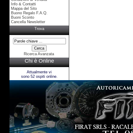
Info & Contatti
Mappa del Sito
Buono Regalo F.A.Q.
Buoni Sconto
Cancella Newsletter
Trova
Ricerca Avanzata
Chi è Online
Attualmente vi
sono 52 ospiti online.