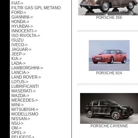
FIAT->
FILTRI GAS GPL METANO
FORD->
GIANNINI->
PORSCHE 356
HONDA->
HYUNDAI->
INNOCENTI->
ISO RIVOLTA->
ISUZU
IVECO->
JAGUAR->
JEEP->
KIA->
LADA->
LAMBORGHINI->
LANCIA->
PORSCHE 924
LAND ROVER->
LOTUS->
LUBRIFICANTI
MASERATI->
MAZDA->
MERCEDES->
MINI->
MITSUBISHI->
MODELLISMO
NISSAN->
NSU->
PORSCHE CAYENNE
OM->
OPEL->
PEUGEOT->