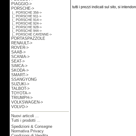
PIAGGIO->
tutti i prezzi indicati sul sito, si intend
PORSCHE
->
|_ PORSCHE 356->
|_ PORSCHE 911->
|_ PORSCHE 914->
|_ PORSCHE 924->
|_ PORSCHE 928->
|_ PORSCHE 944->
|_ PORSCHE CAYENNE->
PORTASPAZZOLE
RENAULT->
ROVER->
SAAB->
SCANIA->
SEAT->
SIMCA->
SKODA->
SMART->
SSANGYONG
SUZUKI->
TALBOT->
TOYOTA->
TRIUMPH->
VOLKSWAGEN->
VOLVO->
Nuovi articoli ...
Tutti i prodotti ...
Spedizioni & Consegne
Informazioni
Normativa Privacy
Condizioni di Vendita