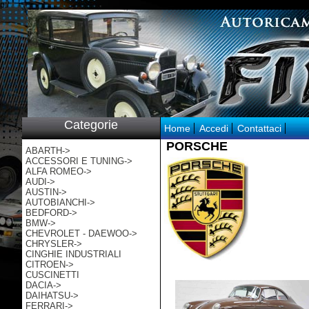
p:/
Categorie
Home
Accedi
Contattaci
PORSCHE
ABARTH->
ACCESSORI E TUNING->
ALFA ROMEO->
AUDI->
AUSTIN->
AUTOBIANCHI->
BEDFORD->
BMW->
CHEVROLET - DAEWOO->
CHRYSLER->
CINGHIE INDUSTRIALI
CITROEN->
CUSCINETTI
DACIA->
DAIHATSU->
FERRARI->