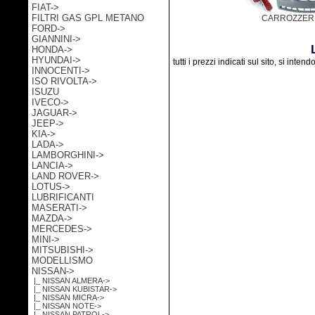
FIAT->
FILTRI GAS GPL METANO
CARROZZER
FORD->
GIANNINI->
HONDA->
HYUNDAI->
tutti i prezzi indicati sul sito, si inten
INNOCENTI->
ISO RIVOLTA->
ISUZU
IVECO->
JAGUAR->
JEEP->
KIA->
LADA->
LAMBORGHINI->
LANCIA->
LAND ROVER->
LOTUS->
LUBRIFICANTI
MASERATI->
MAZDA->
MERCEDES->
MINI->
MITSUBISHI->
MODELLISMO
NISSAN
->
|_ NISSAN ALMERA->
|_ NISSAN KUBISTAR->
|_ NISSAN MICRA->
|_ NISSAN NOTE->
|_ NISSAN PATROL->