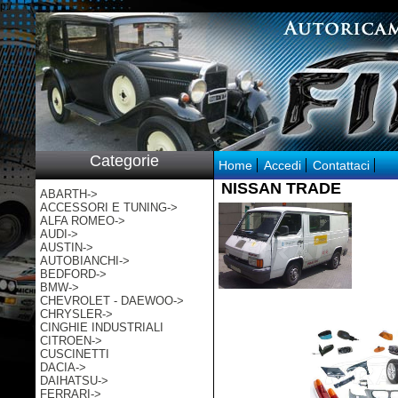
p:/
Categorie
Home
Accedi
Contattaci
NISSAN TRADE
ABARTH->
ACCESSORI E TUNING->
ALFA ROMEO->
AUDI->
AUSTIN->
AUTOBIANCHI->
BEDFORD->
BMW->
CHEVROLET - DAEWOO->
CHRYSLER->
CINGHIE INDUSTRIALI
CITROEN->
CUSCINETTI
DACIA->
DAIHATSU->
FERRARI->