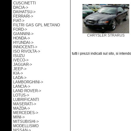
CUSCINETTI
DACIA->
DAIHATSU->
FERRARI->
FIAT->
FILTRI GAS GPL METANO
FORD->
GIANNINI->
CHRYSLER STRARUS
HONDA->
HYUNDAI->
INNOCENTI->
ISO RIVOLTA->
tutti i prezzi indicati sul sito, si inten
ISUZU
IVECO->
JAGUAR->
JEEP->
KIA->
LADA->
LAMBORGHINI->
LANCIA->
LAND ROVER->
LOTUS->
LUBRIFICANTI
MASERATI->
MAZDA->
MERCEDES->
MINI->
MITSUBISHI->
MODELLISMO
NISSAN->