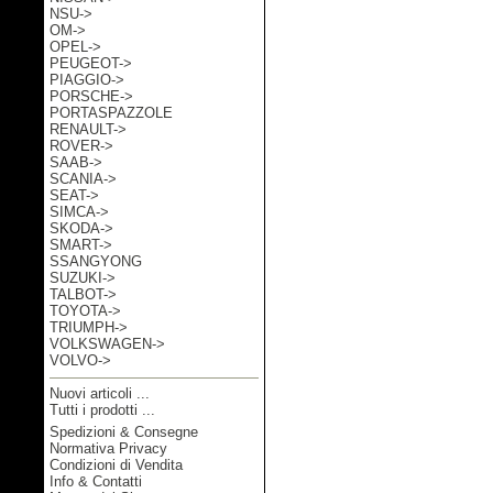
NSU->
OM->
OPEL->
PEUGEOT->
PIAGGIO->
PORSCHE->
PORTASPAZZOLE
RENAULT->
ROVER->
SAAB->
SCANIA->
SEAT->
SIMCA->
SKODA->
SMART->
SSANGYONG
SUZUKI->
TALBOT->
TOYOTA->
TRIUMPH->
VOLKSWAGEN->
VOLVO->
Nuovi articoli ...
Tutti i prodotti ...
Spedizioni & Consegne
Informazioni
Normativa Privacy
Condizioni di Vendita
Info & Contatti