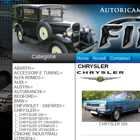
p:/
Categorie
Home
Accedi
Contattaci
CHRYSLER
ABARTH->
ACCESSORI E TUNING->
ALFA ROMEO->
AUDI->
AUSTIN->
AUTOBIANCHI->
BEDFORD->
BMW->
CHEVROLET - DAEWOO->
CHRYSLER
->
|_ CHRYSLER 160->
|_ CHRYSLER NEON->
|_ CHRYSLER PT CRUISER->
CHRYSLER 160
|_ CHRYSLER STRARUS->
|_ CHRYSLER VOYAGER->
CINGHIE INDUSTRIALI
CITROEN->