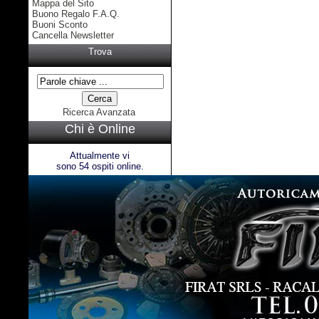
Mappa del Sito
Buono Regalo F.A.Q.
Buoni Sconto
Cancella Newsletter
Trova
Ricerca Avanzata
Chi è Online
Attualmente vi
sono 54 ospiti online.