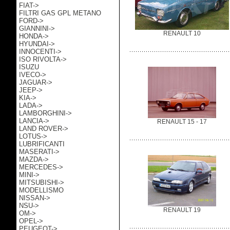
FIAT->
FILTRI GAS GPL METANO
FORD->
GIANNINI->
RENAULT 10
HONDA->
HYUNDAI->
INNOCENTI->
ISO RIVOLTA->
ISUZU
IVECO->
JAGUAR->
JEEP->
KIA->
LADA->
LAMBORGHINI->
LANCIA->
RENAULT 15 - 17
LAND ROVER->
LOTUS->
LUBRIFICANTI
MASERATI->
MAZDA->
MERCEDES->
MINI->
MITSUBISHI->
MODELLISMO
NISSAN->
NSU->
RENAULT 19
OM->
OPEL->
PEUGEOT->