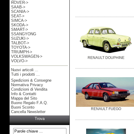
ROVER->
SAAB->
SCANIA->
SEAT->
SIMCA->
SKODA->
SMART->
SSANGYONG
SUZUKI->
TALBOT->
TOYOTA->
TRIUMPH->
VOLKSWAGEN->
RENAULT DOUPHINE
VOLVO->
Nuovi articoli ...
Tutti i prodotti ...
Spedizioni & Consegne
Informazioni
Normativa Privacy
Condizioni di Vendita
Info & Contatti
Mappa del Sito
Buono Regalo F.A.Q.
Buoni Sconto
RENAULT FUEGO
Cancella Newsletter
Trova