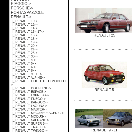
PIAGGIO->
PORSCHE->
PORTASPAZZOLE
RENAULT
->
|_ RENAULT 10->
|_ RENAULT 12->
|_ RENAULT 14->
|_ RENAULT 15 - 17->
|_ RENAULT 16->
RENAULT 25
|_ RENAULT 18->
|_ RENAULT 19->
|_ RENAULT 20->
|_ RENAULT 21->
|_ RENAULT 25->
|_ RENAULT 30->
|_ RENAULT 4->
|_ RENAULT 5->
|_ RENAULT 6->
|_ RENAULT 8->
|_ RENAULT 9 - 11->
|_ RENAULT ALPINE->
|_ RENAULT CLIO TUTTI I MODELLI-
>
|_ RENAULT DOUPHINE->
RENAULT 5
|_ RENAULT ESPACE->
|_ RENAULT EXPRESS->
|_ RENAULT FUEGO->
|_ RENAULT KANGOO->
|_ RENAULT LAGUNA->
|_ RENAULT MASTER->
|_ RENAULT MEGANE E SCENIC->
|_ RENAULT MODUS->
|_ RENAULT SAFRANE->
|_ RENAULT SUPER 5->
|_ RENAULT TRAFIC->
RENAULT 9 - 11
|_ RENAULT TWINGO->