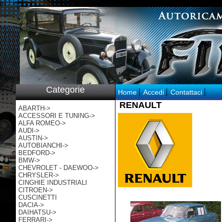
p:/
Categorie
Home
Accedi
Contattaci
RENAULT
ABARTH->
ACCESSORI E TUNING->
ALFA ROMEO->
AUDI->
AUSTIN->
AUTOBIANCHI->
BEDFORD->
BMW->
CHEVROLET - DAEWOO->
CHRYSLER->
CINGHIE INDUSTRIALI
CITROEN->
CUSCINETTI
DACIA->
DAIHATSU->
FERRARI->