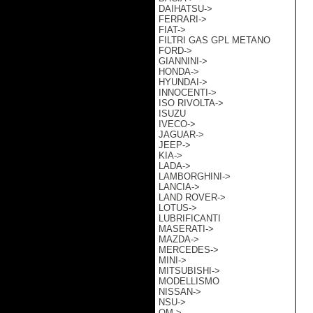
DAIHATSU->
FERRARI->
FIAT->
FILTRI GAS GPL METANO
FORD->
GIANNINI->
HONDA->
HYUNDAI->
INNOCENTI->
ISO RIVOLTA->
ISUZU
IVECO->
JAGUAR->
JEEP->
KIA->
LADA->
LAMBORGHINI->
LANCIA->
LAND ROVER->
LOTUS->
LUBRIFICANTI
MASERATI->
MAZDA->
MERCEDES->
MINI->
MITSUBISHI->
MODELLISMO
NISSAN->
NSU->
OM->