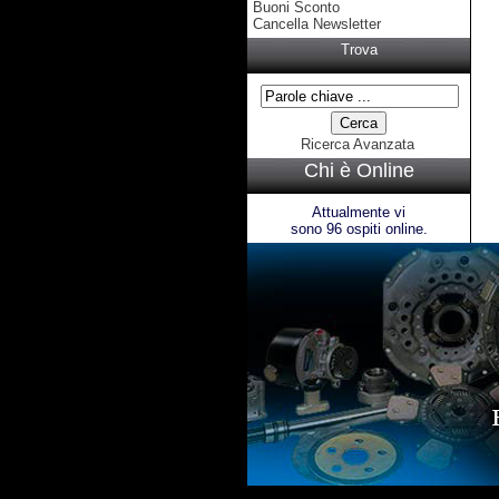
Buoni Sconto
Cancella Newsletter
Trova
Ricerca Avanzata
Chi è Online
Attualmente vi
sono 96 ospiti online.