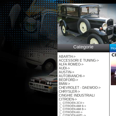
p:/
Categorie
Ho
C
ABARTH->
ACCESSORI E TUNING->
ALFA ROMEO->
AUDI->
AUSTIN->
AUTOBIANCHI->
BEDFORD->
BMW->
CHEVROLET - DAEWOO->
CHRYSLER->
CINGHIE INDUSTRIALI
CITROEN
->
|_ CITROEN 2CV->
|_ CITROEN AMI 6->
|_ CITROEN AMI 8->
|_ CITROEN AX->
|_ CITROEN AXEL->