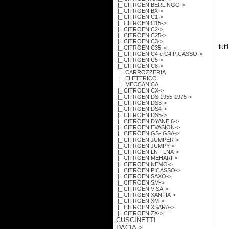
|_ CITROEN BERLINGO->
|_ CITROEN BX->
|_ CITROEN C1->
|_ CITROEN C15->
|_ CITROEN C2->
|_ CITROEN C25->
|_ CITROEN C3->
tutt
|_ CITROEN C35->
|_ CITROEN C4 e C4 PICASSO->
|_ CITROEN C5->
|_ CITROEN C8
->
|_ CARROZZERIA
|_ ELETTRICO
|_ MECCANICA
|_ CITROEN CX->
|_ CITROEN DS 1955-1975->
|_ CITROEN DS3->
|_ CITROEN DS4->
|_ CITROEN DS5->
|_ CITROEN DYANE 6->
|_ CITROEN EVASION->
|_ CITROEN GS- GSA->
|_ CITROEN JUMPER->
|_ CITROEN JUMPY->
|_ CITROEN LN - LNA->
|_ CITROEN MEHARI->
|_ CITROEN NEMO->
|_ CITROEN PICASSO->
|_ CITROEN SAXO->
|_ CITROEN SM->
|_ CITROEN VISA->
|_ CITROEN XANTIA->
|_ CITROEN XM->
|_ CITROEN XSARA->
|_ CITROEN ZX->
CUSCINETTI
DACIA->