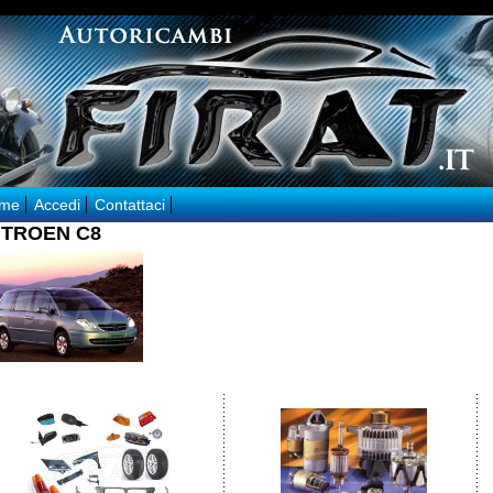
me
Accedi
Contattaci
ITROEN C8