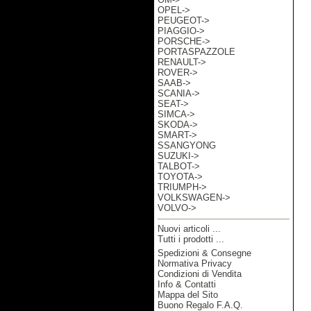
OPEL->
PEUGEOT->
PIAGGIO->
PORSCHE->
PORTASPAZZOLE
RENAULT->
ROVER->
SAAB->
SCANIA->
SEAT->
SIMCA->
SKODA->
SMART->
SSANGYONG
SUZUKI->
TALBOT->
TOYOTA->
TRIUMPH->
VOLKSWAGEN->
VOLVO->
Nuovi articoli ...
Tutti i prodotti ...
Spedizioni & Consegne
Informazioni
Normativa Privacy
Condizioni di Vendita
Info & Contatti
Mappa del Sito
Buono Regalo F.A.Q.