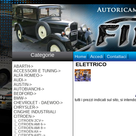
p:/
Categorie
Home
Accedi
Contattaci
ELETTRICO
ABARTH->
ACCESSORI E TUNING->
ALFA ROMEO->
AUDI->
AUSTIN->
AUTOBIANCHI->
BEDFORD->
BMW->
tutti i prezzi indicati sul sito, si inten
CHEVROLET - DAEWOO->
CHRYSLER->
CINGHIE INDUSTRIALI
CITROEN
->
|_ CITROEN 2CV->
|_ CITROEN AMI 6->
|_ CITROEN AMI 8->
|_ CITROEN AX->
|_ CITROEN AXEL->