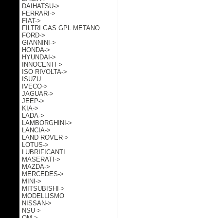
DAIHATSU->
FERRARI->
FIAT->
FILTRI GAS GPL METANO
FORD->
GIANNINI->
HONDA->
HYUNDAI->
INNOCENTI->
ISO RIVOLTA->
ISUZU
IVECO->
JAGUAR->
JEEP->
KIA->
LADA->
LAMBORGHINI->
LANCIA->
LAND ROVER->
LOTUS->
LUBRIFICANTI
MASERATI->
MAZDA->
MERCEDES->
MINI->
MITSUBISHI->
MODELLISMO
NISSAN->
NSU->
OM->