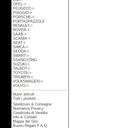
OPEL->
PEUGEOT->
PIAGGIO->
PORSCHE->
PORTASPAZZOLE
RENAULT->
ROVER->
SAAB->
SCANIA->
SEAT->
SIMCA->
SKODA->
SMART->
SSANGYONG
SUZUKI->
TALBOT->
TOYOTA->
TRIUMPH->
VOLKSWAGEN->
VOLVO->
Nuovi articoli ...
Tutti i prodotti ...
Spedizioni & Consegne
Informazioni
Normativa Privacy
Condizioni di Vendita
Info & Contatti
Mappa del Sito
Buono Regalo F.A.Q.