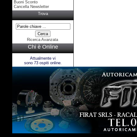
Buoni Sconto
Cancella Newsletter
Trova
Ricerca Avanzata
Chi è Online
Attualmente vi
sono 73 ospiti online.