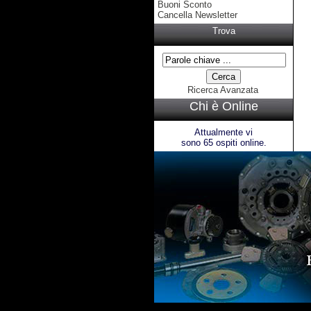
Buoni Sconto
Cancella Newsletter
Trova
Ricerca Avanzata
Chi è Online
Attualmente vi
sono 65 ospiti online.