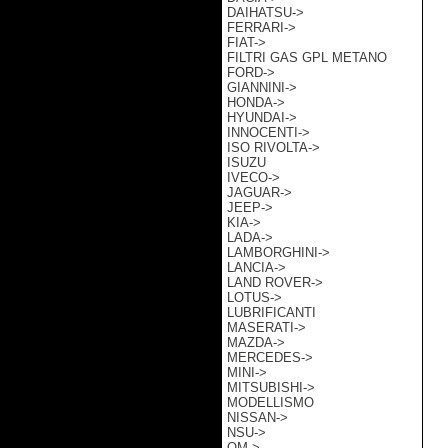
DAIHATSU->
FERRARI->
FIAT->
FILTRI GAS GPL METANO
FORD->
GIANNINI->
HONDA->
HYUNDAI->
INNOCENTI->
ISO RIVOLTA->
ISUZU
IVECO->
JAGUAR->
JEEP->
KIA->
LADA->
LAMBORGHINI->
LANCIA->
LAND ROVER->
LOTUS->
LUBRIFICANTI
MASERATI->
MAZDA->
MERCEDES->
MINI->
MITSUBISHI->
MODELLISMO
NISSAN->
NSU->
OM->