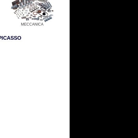
MECCANICA
 PICASSO