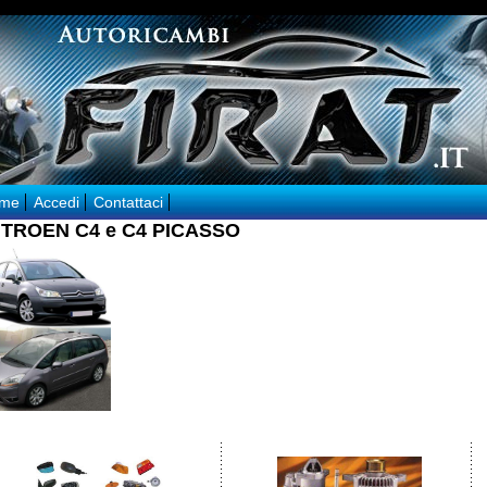
me
Accedi
Contattaci
ITROEN C4 e C4 PICASSO