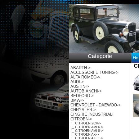
p:/
Categorie
Ho
C
ABARTH->
ACCESSORI E TUNING->
ALFA ROMEO->
AUDI->
AUSTIN->
AUTOBIANCHI->
BEDFORD->
BMW->
CHEVROLET - DAEWOO->
CHRYSLER->
CINGHIE INDUSTRIALI
CITROEN
->
|_ CITROEN 2CV->
|_ CITROEN AMI 6->
|_ CITROEN AMI 8->
|_ CITROEN AX->
|_ CITROEN AXEL->