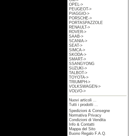
OPEL->
PEUGEOT->
PIAGGIO->
PORSCHE->
PORTASPAZZOLE
RENAULT->
ROVER->
SAAB->
SCANIA->
SEAT->
SIMCA->
SKODA->
SMART->
SSANGYONG
SUZUKI->
TALBOT->
TOYOTA->
TRIUMPH->
VOLKSWAGEN->
VOLVO->
Nuovi articoli ...
Tutti i prodotti ...
Spedizioni & Consegne
Informazioni
Normativa Privacy
Condizioni di Vendita
Info & Contatti
Mappa del Sito
Buono Regalo F.A.Q.