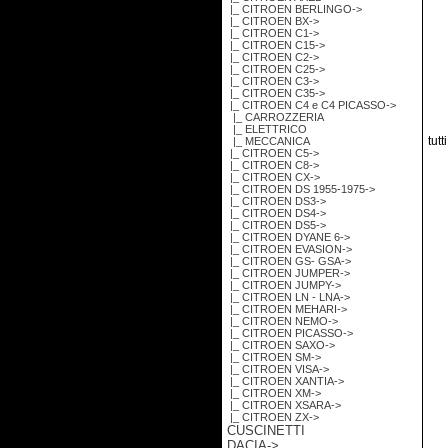
|_ CITROEN BERLINGO->
|_ CITROEN BX->
|_ CITROEN C1->
|_ CITROEN C15->
|_ CITROEN C2->
|_ CITROEN C25->
|_ CITROEN C3->
|_ CITROEN C35->
|_ CITROEN C4 e C4 PICASSO
->
|_ CARROZZERIA
|_ ELETTRICO
tutt
|_ MECCANICA
|_ CITROEN C5->
|_ CITROEN C8->
|_ CITROEN CX->
|_ CITROEN DS 1955-1975->
|_ CITROEN DS3->
|_ CITROEN DS4->
|_ CITROEN DS5->
|_ CITROEN DYANE 6->
|_ CITROEN EVASION->
|_ CITROEN GS- GSA->
|_ CITROEN JUMPER->
|_ CITROEN JUMPY->
|_ CITROEN LN - LNA->
|_ CITROEN MEHARI->
|_ CITROEN NEMO->
|_ CITROEN PICASSO->
|_ CITROEN SAXO->
|_ CITROEN SM->
|_ CITROEN VISA->
|_ CITROEN XANTIA->
|_ CITROEN XM->
|_ CITROEN XSARA->
|_ CITROEN ZX->
CUSCINETTI
DACIA->