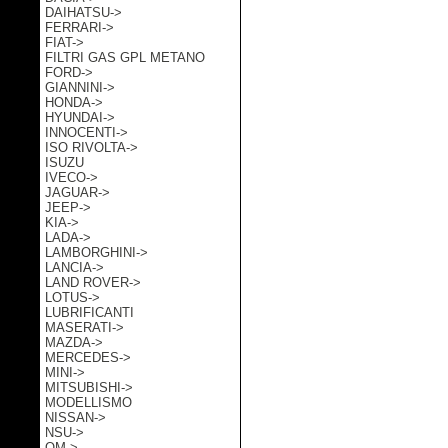
DAIHATSU->
FERRARI->
FIAT->
FILTRI GAS GPL METANO
FORD->
GIANNINI->
HONDA->
HYUNDAI->
INNOCENTI->
ISO RIVOLTA->
ISUZU
IVECO->
JAGUAR->
JEEP->
KIA->
LADA->
LAMBORGHINI->
LANCIA->
LAND ROVER->
LOTUS->
LUBRIFICANTI
MASERATI->
MAZDA->
MERCEDES->
MINI->
MITSUBISHI->
MODELLISMO
NISSAN->
NSU->
OM->