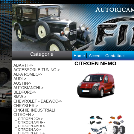
p:/
Categorie
Home
Accedi
Contattaci
CITROEN NEMO
ABARTH->
ACCESSORI E TUNING->
ALFA ROMEO->
AUDI->
AUSTIN->
AUTOBIANCHI->
BEDFORD->
BMW->
CHEVROLET - DAEWOO->
CHRYSLER->
CINGHIE INDUSTRIALI
CITROEN
->
|_ CITROEN 2CV->
|_ CITROEN AMI 6->
|_ CITROEN AMI 8->
|_ CITROEN AX->
|_ CITROEN AXEL->