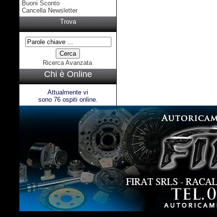
Buoni Sconto
Cancella Newsletter
Trova
Ricerca Avanzata
Chi è Online
Attualmente vi
sono 76 ospiti online.