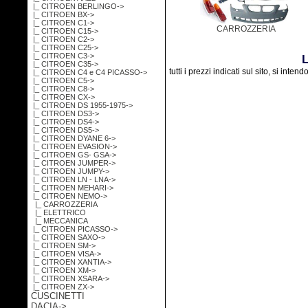
|_ CITROEN BERLINGO->
|_ CITROEN BX->
|_ CITROEN C1->
CARROZZERIA
|_ CITROEN C15->
|_ CITROEN C2->
|_ CITROEN C25->
|_ CITROEN C3->
L
|_ CITROEN C35->
tutti i prezzi indicati sul sito, si inten
|_ CITROEN C4 e C4 PICASSO->
|_ CITROEN C5->
|_ CITROEN C8->
|_ CITROEN CX->
|_ CITROEN DS 1955-1975->
|_ CITROEN DS3->
|_ CITROEN DS4->
|_ CITROEN DS5->
|_ CITROEN DYANE 6->
|_ CITROEN EVASION->
|_ CITROEN GS- GSA->
|_ CITROEN JUMPER->
|_ CITROEN JUMPY->
|_ CITROEN LN - LNA->
|_ CITROEN MEHARI->
|_ CITROEN NEMO
->
|_ CARROZZERIA
|_ ELETTRICO
|_ MECCANICA
|_ CITROEN PICASSO->
|_ CITROEN SAXO->
|_ CITROEN SM->
|_ CITROEN VISA->
|_ CITROEN XANTIA->
|_ CITROEN XM->
|_ CITROEN XSARA->
|_ CITROEN ZX->
CUSCINETTI
DACIA->