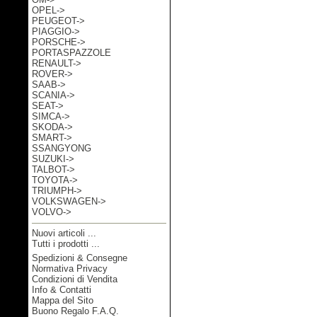
OPEL->
PEUGEOT->
PIAGGIO->
PORSCHE->
PORTASPAZZOLE
RENAULT->
ROVER->
SAAB->
SCANIA->
SEAT->
SIMCA->
SKODA->
SMART->
SSANGYONG
SUZUKI->
TALBOT->
TOYOTA->
TRIUMPH->
VOLKSWAGEN->
VOLVO->
Nuovi articoli ...
Tutti i prodotti ...
Spedizioni & Consegne
Informazioni
Normativa Privacy
Condizioni di Vendita
Info & Contatti
Mappa del Sito
Buono Regalo F.A.Q.