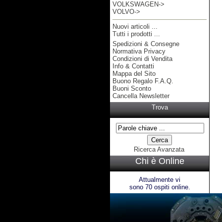
VOLKSWAGEN->
VOLVO->
Nuovi articoli ...
Tutti i prodotti ...
Spedizioni & Consegne
Informazioni
Normativa Privacy
Condizioni di Vendita
Info & Contatti
Mappa del Sito
Buono Regalo F.A.Q.
Buoni Sconto
Cancella Newsletter
Trova
Ricerca Avanzata
Chi è Online
Attualmente vi
sono 70 ospiti online.