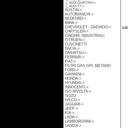
|_ AUDI QUATTRO->
|_ AUDI TT->
AUSTIN->
AUTOBIANCHI->
BEDFORD->
BMW->
CHEVROLET - DAEWOO->
tutt
CHRYSLER->
CINGHIE INDUSTRIALI
CITROEN->
CUSCINETTI
DACIA->
DAIHATSU->
FERRARI->
FIAT->
FILTRI GAS GPL METANO
FORD->
GIANNINI->
HONDA->
HYUNDAI->
INNOCENTI->
ISO RIVOLTA->
ISUZU
IVECO->
JAGUAR->
JEEP->
KIA->
LADA->
LAMBORGHINI->
LANCIA->