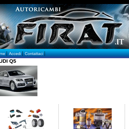
me
Accedi
Contattaci
UDI Q5