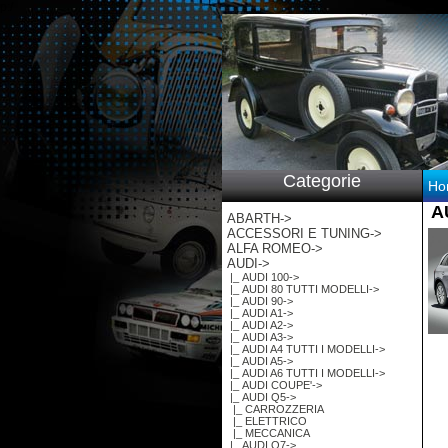
p:/
Categorie
Ho
A
ABARTH->
ACCESSORI E TUNING->
ALFA ROMEO->
AUDI
->
|_ AUDI 100->
|_ AUDI 80 TUTTI MODELLI->
|_ AUDI 90->
|_ AUDI A1->
|_ AUDI A2->
|_ AUDI A3->
|_ AUDI A4 TUTTI I MODELLI->
|_ AUDI A5->
|_ AUDI A6 TUTTI I MODELLI->
|_ AUDI COUPE'->
|_ AUDI Q5
->
|_ CARROZZERIA
|_ ELETTRICO
|_ MECCANICA
|_ AUDI Q7->