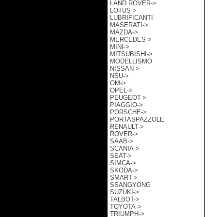
LAND ROVER->
LOTUS->
LUBRIFICANTI
MASERATI->
MAZDA->
MERCEDES->
MINI->
MITSUBISHI->
MODELLISMO
NISSAN->
NSU->
OM->
OPEL->
PEUGEOT->
PIAGGIO->
PORSCHE->
PORTASPAZZOLE
RENAULT->
ROVER->
SAAB->
SCANIA->
SEAT->
SIMCA->
SKODA->
SMART->
SSANGYONG
SUZUKI->
TALBOT->
TOYOTA->
TRIUMPH->