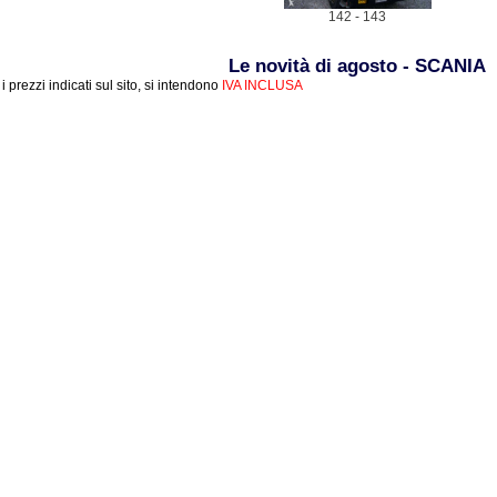
142 - 143
Le novità di agosto - SCANIA
i i prezzi indicati sul sito, si intendono
IVA INCLUSA