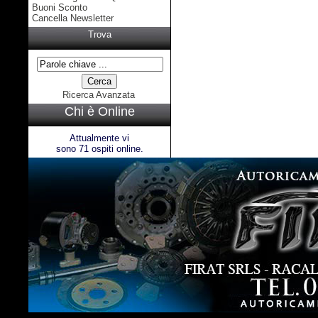
Buoni Sconto
Cancella Newsletter
Trova
Ricerca Avanzata
Chi è Online
Attualmente vi
sono 71 ospiti online.