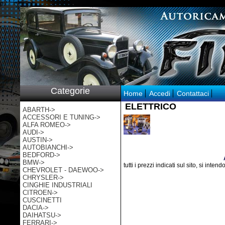
p:/
Categorie
Home
Accedi
Contattaci
ELETTRICO
ABARTH->
ACCESSORI E TUNING->
ALFA ROMEO->
AUDI->
AUSTIN->
AUTOBIANCHI->
BEDFORD->
BMW->
tutti i prezzi indicati sul sito, si inten
CHEVROLET - DAEWOO->
CHRYSLER->
CINGHIE INDUSTRIALI
CITROEN->
CUSCINETTI
DACIA->
DAIHATSU->
FERRARI->