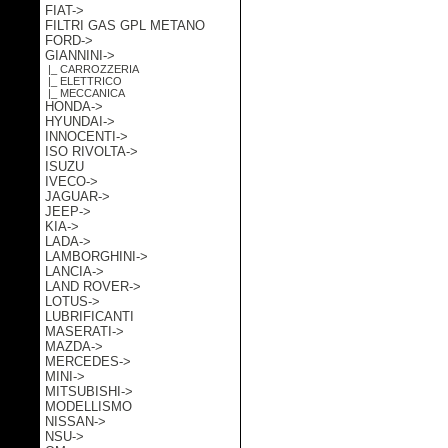
FIAT->
FILTRI GAS GPL METANO
FORD->
GIANNINI
->
|_ CARROZZERIA
|_ ELETTRICO
|_ MECCANICA
HONDA->
HYUNDAI->
INNOCENTI->
ISO RIVOLTA->
ISUZU
IVECO->
JAGUAR->
JEEP->
KIA->
LADA->
LAMBORGHINI->
LANCIA->
LAND ROVER->
LOTUS->
LUBRIFICANTI
MASERATI->
MAZDA->
MERCEDES->
MINI->
MITSUBISHI->
MODELLISMO
NISSAN->
NSU->