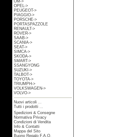
OM->
OPEL->
PEUGEOT->
PIAGGIO->
PORSCHE->
PORTASPAZZOLE
RENAULT->
ROVER->
SAAB->
SCANIA->
SEAT->
SIMCA->
SKODA->
SMART->
SSANGYONG
SUZUKI->
TALBOT->
TOYOTA->
TRIUMPH->
VOLKSWAGEN->
VOLVO->
Nuovi articoli ...
Tutti i prodotti ...
Spedizioni & Consegne
Informazioni
Normativa Privacy
Condizioni di Vendita
Info & Contatti
Mappa del Sito
Buono Regalo F.A.Q.