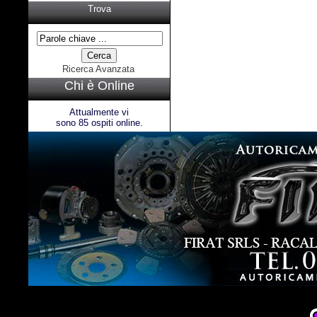
Trova
Ricerca Avanzata
Chi è Online
Attualmente vi
sono 85 ospiti online.