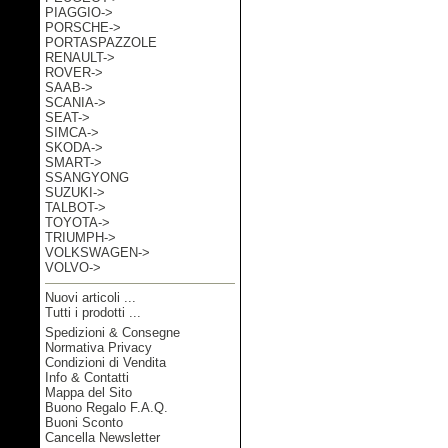
PIAGGIO->
PORSCHE->
PORTASPAZZOLE
RENAULT->
ROVER->
SAAB->
SCANIA->
SEAT->
SIMCA->
SKODA->
SMART->
SSANGYONG
SUZUKI->
TALBOT->
TOYOTA->
TRIUMPH->
VOLKSWAGEN->
VOLVO->
Nuovi articoli ...
Tutti i prodotti ...
Spedizioni & Consegne
Informazioni
Normativa Privacy
Condizioni di Vendita
Info & Contatti
Mappa del Sito
Buono Regalo F.A.Q.
Buoni Sconto
Cancella Newsletter