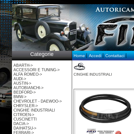
p:/
Categorie
Home
Accedi
Contattaci
ABARTH->
ACCESSORI E TUNING->
ALFA ROMEO->
CINGHIE INDUSTRIALI
AUDI->
AUSTIN->
AUTOBIANCHI->
BEDFORD->
BMW->
CHEVROLET - DAEWOO->
CHRYSLER->
CINGHIE INDUSTRIALI
CITROEN->
CUSCINETTI
DACIA->
DAIHATSU->
FERRARI->