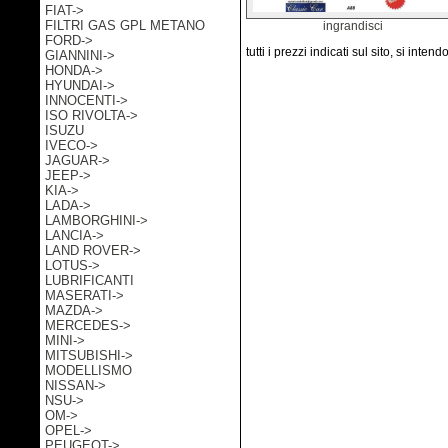
FIAT->
FILTRI GAS GPL METANO
ingrandisci
FORD->
tutti i prezzi indicati sul sito, si inten
GIANNINI->
HONDA->
HYUNDAI->
INNOCENTI->
ISO RIVOLTA->
ISUZU
IVECO->
JAGUAR->
JEEP->
KIA->
LADA->
LAMBORGHINI->
LANCIA->
LAND ROVER->
LOTUS->
LUBRIFICANTI
MASERATI->
MAZDA->
MERCEDES->
MINI->
MITSUBISHI->
MODELLISMO
NISSAN->
NSU->
OM->
OPEL->
PEUGEOT->