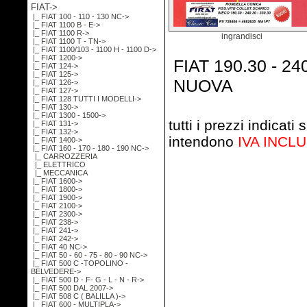
FIAT
->
|_ FIAT 100 - 110 - 130 NC->
|_ FIAT 1100 B - E->
|_ FIAT 1100 R->
ingrandisci
|_ FIAT 1100 T - TN->
|_ FIAT 1100/103 - 1100 H - 1100 D->
|_ FIAT 1200->
FIAT 190.30 - 24
|_ FIAT 124->
|_ FIAT 125->
NUOVA
|_ FIAT 126->
|_ FIAT 127->
|_ FIAT 128 TUTTI I MODELLI->
|_ FIAT 130->
|_ FIAT 1300 - 1500->
tutti i prezzi indicati s
|_ FIAT 131->
|_ FIAT 132->
intendono
IVA INCL
|_ FIAT 1400->
|_ FIAT 160 - 170 - 180 - 190 NC
->
|_ CARROZZERIA
|_ ELETTRICO
|_ MECCANICA
|_ FIAT 1600->
|_ FIAT 1800->
|_ FIAT 1900->
|_ FIAT 2100->
|_ FIAT 2300->
|_ FIAT 238->
|_ FIAT 241->
|_ FIAT 242->
|_ FIAT 40 NC->
|_ FIAT 50 - 60 - 75 - 80 - 90 NC->
|_ FIAT 500 C -TOPOLINO -
BELVEDERE->
|_ FIAT 500 D - F- G - L - N - R->
|_ FIAT 500 DAL 2007->
|_ FIAT 508 C ( BALILLA )->
|_ FIAT 600 - MULTIPLA->