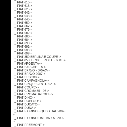
|_ FIAT 615->
|_ FIAT 616->
|_ FIAT 625->
|_ FIAT 642->
|_ FIAT 643->
|_ FIAT 645->
|_ FIAT 650->
|_ FIAT 662->
|_ FIAT 673->
|_ FIAT 682->
|_ FIAT 683->
|_ FIAT 684->
|_ FIAT 690->
|_ FIAT 691->
|_ FIAT 693->
|_ FIAT 697->
|_ FIAT 850 BERLINA E COUPE'->
|_ FIAT 850 T - 900 T -900 E - 600T->
|_ FIAT ARGENTA->
|_ FIAT BARCHETTA->
|_ FIAT BRAVO - BRAVA->
|_ FIAT BRAVO 2007->
|_ FIAT BUS 308->
|_ FIAT CAMPAGNOLA->
|_ FIAT CINQUECENTO 92-->
|_ FIAT COUPE'->
|_ FIAT CROMA 85 - 96->
|_ FIAT CROMA DAL 2005->
|_ FIAT DINO->
|_ FIAT DOBLOO'->
|_ FIAT DUCATO->
|_ FIAT DUNA->
|_ FIAT FIORINO - QUBO DAL 2007-
>
|_ FIAT FIORINO DAL 1977 AL 2006-
>
|_ FIAT FREEMONT->