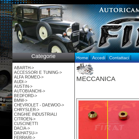
p:/
Categorie
Home
Accedi
Contattaci
ABARTH->
ACCESSORI E TUNING->
ALFA ROMEO->
MECCANICA
AUDI->
AUSTIN->
AUTOBIANCHI->
BEDFORD->
BMW->
CHEVROLET - DAEWOO->
CHRYSLER->
CINGHIE INDUSTRIALI
CITROEN->
CUSCINETTI
DACIA->
DAIHATSU->
FERRARI->