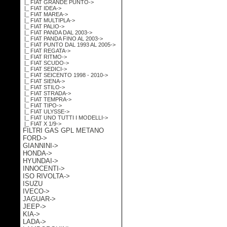
|_ FIAT GRANDE PUNTO->
|_ FIAT IDEA->
|_ FIAT MAREA->
|_ FIAT MULTIPLA->
|_ FIAT PALIO->
|_ FIAT PANDA DAL 2003->
|_ FIAT PANDA FINO AL 2003->
|_ FIAT PUNTO DAL 1993 AL 2005->
|_ FIAT REGATA->
|_ FIAT RITMO->
|_ FIAT SCUDO->
|_ FIAT SEDICI->
|_ FIAT SEICENTO 1998 - 2010->
|_ FIAT SIENA->
|_ FIAT STILO->
|_ FIAT STRADA->
|_ FIAT TEMPRA->
|_ FIAT TIPO->
|_ FIAT ULYSSE->
|_ FIAT UNO TUTTI I MODELLI->
|_ FIAT X 1/9->
FILTRI GAS GPL METANO
FORD->
GIANNINI->
HONDA->
HYUNDAI->
INNOCENTI->
ISO RIVOLTA->
ISUZU
IVECO->
JAGUAR->
JEEP->
KIA->
LADA->