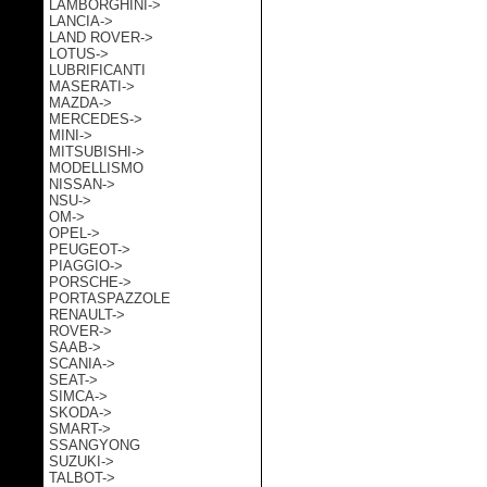
LAMBORGHINI->
LANCIA->
LAND ROVER->
LOTUS->
LUBRIFICANTI
MASERATI->
MAZDA->
MERCEDES->
MINI->
MITSUBISHI->
MODELLISMO
NISSAN->
NSU->
OM->
OPEL->
PEUGEOT->
PIAGGIO->
PORSCHE->
PORTASPAZZOLE
RENAULT->
ROVER->
SAAB->
SCANIA->
SEAT->
SIMCA->
SKODA->
SMART->
SSANGYONG
SUZUKI->
TALBOT->