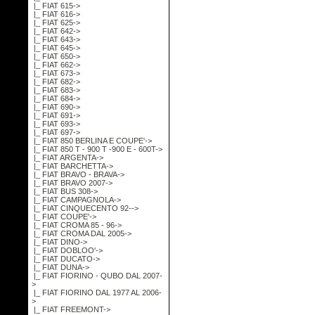
|_ FIAT 615->
|_ FIAT 616->
|_ FIAT 625->
|_ FIAT 642->
|_ FIAT 643->
|_ FIAT 645->
|_ FIAT 650->
|_ FIAT 662->
|_ FIAT 673->
|_ FIAT 682->
|_ FIAT 683->
|_ FIAT 684->
|_ FIAT 690->
|_ FIAT 691->
|_ FIAT 693->
|_ FIAT 697->
|_ FIAT 850 BERLINA E COUPE'->
|_ FIAT 850 T - 900 T -900 E - 600T->
|_ FIAT ARGENTA->
|_ FIAT BARCHETTA->
|_ FIAT BRAVO - BRAVA->
|_ FIAT BRAVO 2007->
|_ FIAT BUS 308->
|_ FIAT CAMPAGNOLA->
|_ FIAT CINQUECENTO 92-->
|_ FIAT COUPE'->
|_ FIAT CROMA 85 - 96->
|_ FIAT CROMA DAL 2005->
|_ FIAT DINO->
|_ FIAT DOBLOO'->
|_ FIAT DUCATO->
|_ FIAT DUNA->
|_ FIAT FIORINO - QUBO DAL 2007-
>
|_ FIAT FIORINO DAL 1977 AL 2006-
>
|_ FIAT FREEMONT->