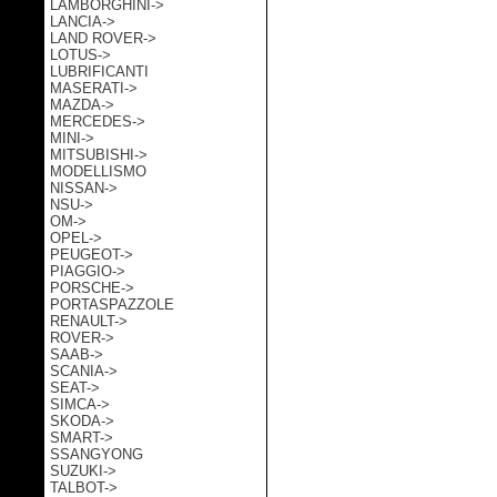
LAMBORGHINI->
LANCIA->
LAND ROVER->
LOTUS->
LUBRIFICANTI
MASERATI->
MAZDA->
MERCEDES->
MINI->
MITSUBISHI->
MODELLISMO
NISSAN->
NSU->
OM->
OPEL->
PEUGEOT->
PIAGGIO->
PORSCHE->
PORTASPAZZOLE
RENAULT->
ROVER->
SAAB->
SCANIA->
SEAT->
SIMCA->
SKODA->
SMART->
SSANGYONG
SUZUKI->
TALBOT->