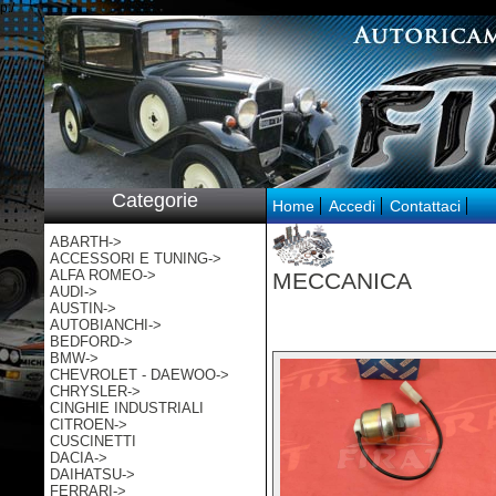
p:/
Categorie
Home
Accedi
Contattaci
ABARTH->
ACCESSORI E TUNING->
ALFA ROMEO->
MECCANICA
AUDI->
AUSTIN->
AUTOBIANCHI->
BEDFORD->
BMW->
CHEVROLET - DAEWOO->
CHRYSLER->
CINGHIE INDUSTRIALI
CITROEN->
CUSCINETTI
DACIA->
DAIHATSU->
FERRARI->