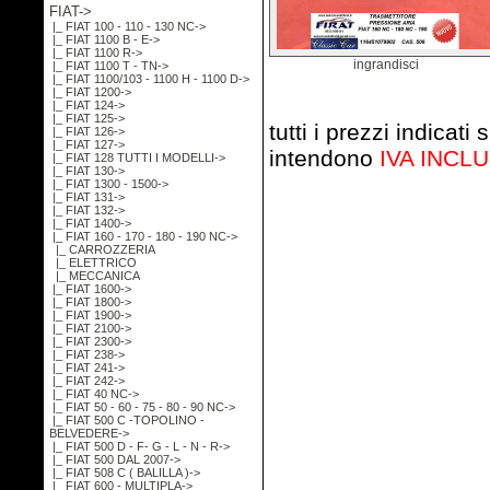
FIAT
->
|_ FIAT 100 - 110 - 130 NC->
|_ FIAT 1100 B - E->
|_ FIAT 1100 R->
ingrandisci
|_ FIAT 1100 T - TN->
|_ FIAT 1100/103 - 1100 H - 1100 D->
|_ FIAT 1200->
|_ FIAT 124->
|_ FIAT 125->
tutti i prezzi indicati s
|_ FIAT 126->
|_ FIAT 127->
intendono
IVA INCL
|_ FIAT 128 TUTTI I MODELLI->
|_ FIAT 130->
|_ FIAT 1300 - 1500->
|_ FIAT 131->
|_ FIAT 132->
|_ FIAT 1400->
|_ FIAT 160 - 170 - 180 - 190 NC
->
|_ CARROZZERIA
|_ ELETTRICO
|_ MECCANICA
|_ FIAT 1600->
|_ FIAT 1800->
|_ FIAT 1900->
|_ FIAT 2100->
|_ FIAT 2300->
|_ FIAT 238->
|_ FIAT 241->
|_ FIAT 242->
|_ FIAT 40 NC->
|_ FIAT 50 - 60 - 75 - 80 - 90 NC->
|_ FIAT 500 C -TOPOLINO -
BELVEDERE->
|_ FIAT 500 D - F- G - L - N - R->
|_ FIAT 500 DAL 2007->
|_ FIAT 508 C ( BALILLA )->
|_ FIAT 600 - MULTIPLA->