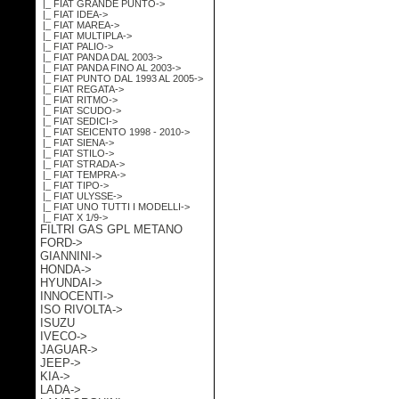
|_ FIAT GRANDE PUNTO->
|_ FIAT IDEA->
|_ FIAT MAREA->
|_ FIAT MULTIPLA->
|_ FIAT PALIO->
|_ FIAT PANDA DAL 2003->
|_ FIAT PANDA FINO AL 2003->
|_ FIAT PUNTO DAL 1993 AL 2005->
|_ FIAT REGATA->
|_ FIAT RITMO->
|_ FIAT SCUDO->
|_ FIAT SEDICI->
|_ FIAT SEICENTO 1998 - 2010->
|_ FIAT SIENA->
|_ FIAT STILO->
|_ FIAT STRADA->
|_ FIAT TEMPRA->
|_ FIAT TIPO->
|_ FIAT ULYSSE->
|_ FIAT UNO TUTTI I MODELLI->
|_ FIAT X 1/9->
FILTRI GAS GPL METANO
FORD->
GIANNINI->
HONDA->
HYUNDAI->
INNOCENTI->
ISO RIVOLTA->
ISUZU
IVECO->
JAGUAR->
JEEP->
KIA->
LADA->