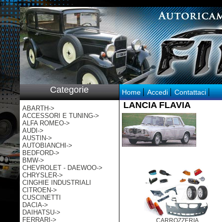
p:/
Categorie
Home
Accedi
Contattaci
LANCIA FLAVIA
ABARTH->
ACCESSORI E TUNING->
ALFA ROMEO->
AUDI->
AUSTIN->
AUTOBIANCHI->
BEDFORD->
BMW->
CHEVROLET - DAEWOO->
CHRYSLER->
CINGHIE INDUSTRIALI
CITROEN->
CUSCINETTI
DACIA->
DAIHATSU->
FERRARI->
CARROZZERIA