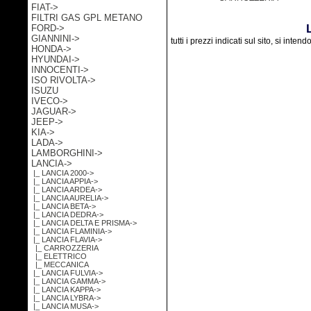
FIAT->
FILTRI GAS GPL METANO
FORD->
GIANNINI->
tutti i prezzi indicati sul sito, si inten
HONDA->
HYUNDAI->
INNOCENTI->
ISO RIVOLTA->
ISUZU
IVECO->
JAGUAR->
JEEP->
KIA->
LADA->
LAMBORGHINI->
LANCIA
->
|_ LANCIA 2000->
|_ LANCIA APPIA->
|_ LANCIA ARDEA->
|_ LANCIA AURELIA->
|_ LANCIA BETA->
|_ LANCIA DEDRA->
|_ LANCIA DELTA E PRISMA->
|_ LANCIA FLAMINIA->
|_ LANCIA FLAVIA
->
|_ CARROZZERIA
|_ ELETTRICO
|_ MECCANICA
|_ LANCIA FULVIA->
|_ LANCIA GAMMA->
|_ LANCIA KAPPA->
|_ LANCIA LYBRA->
|_ LANCIA MUSA->