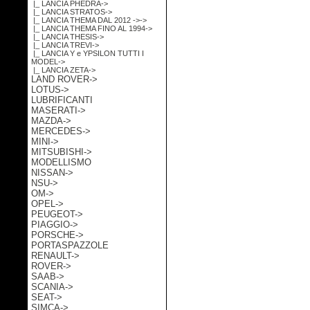
|_ LANCIA PHEDRA->
|_ LANCIA STRATOS->
|_ LANCIA THEMA DAL 2012 ->->
|_ LANCIA THEMA FINO AL 1994->
|_ LANCIA THESIS->
|_ LANCIA TREVI->
|_ LANCIA Y e YPSILON TUTTI I
MODEL->
|_ LANCIA ZETA->
LAND ROVER->
LOTUS->
LUBRIFICANTI
MASERATI->
MAZDA->
MERCEDES->
MINI->
MITSUBISHI->
MODELLISMO
NISSAN->
NSU->
OM->
OPEL->
PEUGEOT->
PIAGGIO->
PORSCHE->
PORTASPAZZOLE
RENAULT->
ROVER->
SAAB->
SCANIA->
SEAT->
SIMCA->