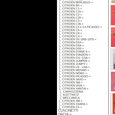
|_ CITROEN BERLINGO->
|_ CITROEN BX->
|_ CITROEN C1->
|_ CITROEN C15->
|_ CITROEN C2->
|_ CITROEN C25->
|_ CITROEN C3->
|_ CITROEN C35->
|_ CITROEN C4 e C4 PICASSO->
|_ CITROEN C5->
|_ CITROEN C8->
|_ CITROEN CX->
|_ CITROEN DS 1955-1975->
|_ CITROEN DS3->
|_ CITROEN DS4->
|_ CITROEN DS5->
|_ CITROEN DYANE 6->
|_ CITROEN EVASION->
|_ CITROEN GS- GSA->
|_ CITROEN JUMPER->
|_ CITROEN JUMPY->
|_ CITROEN LN - LNA->
|_ CITROEN MEHARI->
|_ CITROEN NEMO->
|_ CITROEN PICASSO->
|_ CITROEN SAXO->
|_ CITROEN SM->
|_ CITROEN VISA->
|_ CITROEN XANTIA
->
|_ CARROZZERIA
|_ ELETTRICO
|_ MECCANICA
|_ CITROEN XM->
|_ CITROEN XSARA->
|_ CITROEN ZX->
CUSCINETTI
DACIA->