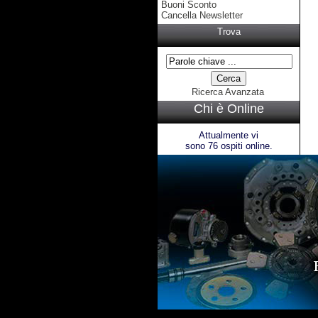
Buoni Sconto
Cancella Newsletter
Trova
Ricerca Avanzata
Chi è Online
Attualmente vi
sono 76 ospiti online.