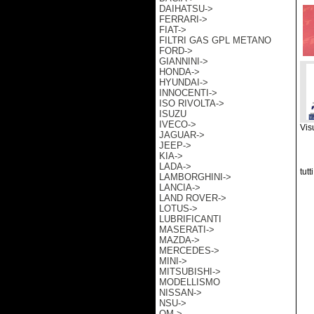
DAIHATSU->
FERRARI->
FIAT->
FILTRI GAS GPL METANO
FORD->
GIANNINI->
HONDA->
HYUNDAI->
INNOCENTI->
ISO RIVOLTA->
ISUZU
IVECO->
Vis
JAGUAR->
JEEP->
KIA->
LADA->
tutt
LAMBORGHINI->
LANCIA->
LAND ROVER->
LOTUS->
LUBRIFICANTI
MASERATI->
MAZDA->
MERCEDES->
MINI->
MITSUBISHI->
MODELLISMO
NISSAN->
NSU->
OM->