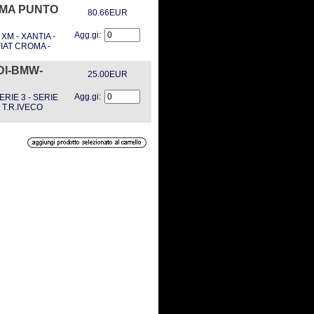
OMA PUNTO
80.66EUR
Agg.gi:
M - XANTIA -
IAT CROMA -
DI-BMW-
25.00EUR
Agg.gi:
RIE 3 - SERIE
 T.R.IVECO