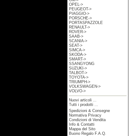
OPEL->
PEUGEOT->
PIAGGIO->
PORSCHE->
PORTASPAZZOLE
RENAULT->
ROVER->
SAAB->
SCANIA->
SEAT->
SIMCA->
SKODA->
SMART->
SSANGYONG
SUZUKI->
TALBOT->
TOYOTA->
TRIUMPH->
VOLKSWAGEN->
VOLVO->
Nuovi articoli ...
Tutti i prodotti ...
Spedizioni & Consegne
Informazioni
Normativa Privacy
Condizioni di Vendita
Info & Contatti
Mappa del Sito
Buono Regalo F.A.Q.