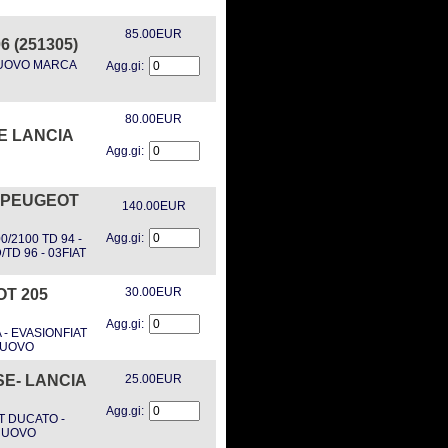
85.00EUR
 (251305)
1NUOVO MARCA
Agg.gi:
80.00EUR
E LANCIA
Agg.gi:
-PEUGEOT
140.00EUR
Agg.gi:
2100 TD 94 -
TD 96 - 03FIAT
30.00EUR
T 205
Agg.gi:
- EVASIONFIAT
5NUOVO
SE- LANCIA
25.00EUR
Agg.gi:
T DUCATO -
6NUOVO