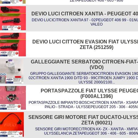
ZETAPEUGEOT 406 - 605 - 806
DEVIO LUCI CITROEN XANTIA - PEUGEOT 406
DEVIO LUCICITROEN XANTIA 97 - 02PEUGEOT 406 99 - 0
VALEO
DEVIO LUCI CITTOEN EVASION FIAT ULYSS
ZETA (251259)
GALLEGGIANTE SERBATOIO CITROEN-FIAT
(VDO)
GRUPPO GALLEGGIANTE SERBATOIOCITROEN EVASION 1900/
02CITROEN XANTIA 1900 D/TD 93 - 99CITROEN JUMPY 1900 D/
ULYSSE 2000/2100...
PORTASPAZZOLE FIAT ULYSSE PEUGEO
(F000AL1396)
PORTASPAZZOLE IMPIANTO BOSCHCITROEN XANTIA - XSARA 
PALIO - STRADA - ULYSSEPEUGEOT 205 - 306 - 40
SENSORE GIRI MOTORE FIAT DUCATO-ULYS
ZETA (90021)
SENSORE GIRI MOTORECITROEN AX- ZX - XANTIA - XMFIA
ULYSSELANCIA ZETAPEUGEOT 306 - 406 - 605 - 80