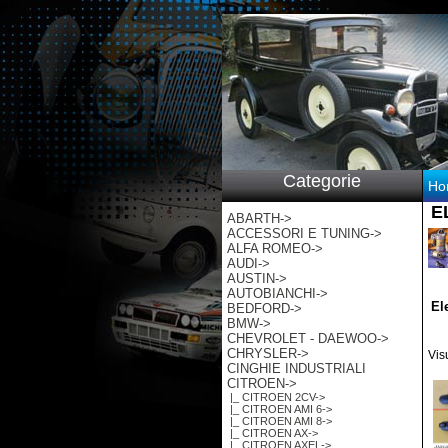
p:/
Categorie
Ho
E
ABARTH->
ACCESSORI E TUNING->
ALFA ROMEO->
AUDI->
AUSTIN->
AUTOBIANCHI->
El
BEDFORD->
BMW->
CHEVROLET - DAEWOO->
CHRYSLER->
Vis
CINGHIE INDUSTRIALI
CITROEN
->
|_ CITROEN 2CV->
|_ CITROEN AMI 6->
|_ CITROEN AMI 8->
|_ CITROEN AX->
|_ CITROEN AXEL->