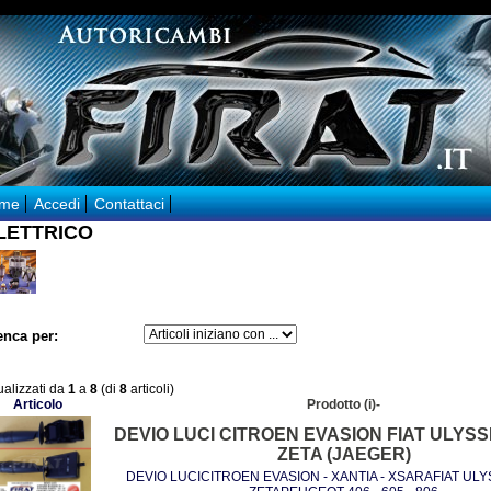
me
Accedi
Contattaci
LETTRICO
enca per:
ualizzati da
1
a
8
(di
8
articoli)
Articolo
Prodotto (i)-
DEVIO LUCI CITROEN EVASION FIAT ULYS
ZETA (JAEGER)
DEVIO LUCICITROEN EVASION - XANTIA - XSARAFIAT UL