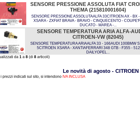
SENSORE PRESSIONE ASSOLUTA FIAT CR
THEMA (215810001604)
SENSORE PRESSIONE ASSOLUTAALFA 33CITROEN AX - BX - X
XSARA - ZXFIAT BRAVA - BRAVO - CINQUECENTO - COUPE'F
DUCATO - MAREA -...
SENSORE TEMPERATURA ARIA ALFA-AU
CITROEN-VW (82045)
SENSORE TEMPERATURA ARIAALFA 33 - 166AUDI 100BMW SE
5CITROEN XSARA - XANTIAFERRARI 348 GTB - F355 - 512
DAILYOPEL...
ualizzati da
1
a
8
(di
8
articoli)
Le novità di agosto - CITROEN
i i prezzi indicati sul sito, si intendono
IVA INCLUSA