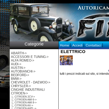
p:/
Categorie
Home
Accedi
Contattaci
ELETTRICO
ABARTH->
ACCESSORI E TUNING->
ALFA ROMEO->
AUDI->
AUSTIN->
AUTOBIANCHI->
tutti i prezzi indicati sul sito, si inten
BEDFORD->
BMW->
CHEVROLET - DAEWOO->
CHRYSLER->
CINGHIE INDUSTRIALI
CITROEN
->
|_ CITROEN 2CV->
|_ CITROEN AMI 6->
|_ CITROEN AMI 8->
|_ CITROEN AX->
|_ CITROEN AXEL->