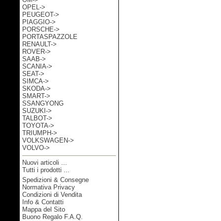
OPEL->
PEUGEOT->
PIAGGIO->
PORSCHE->
PORTASPAZZOLE
RENAULT->
ROVER->
SAAB->
SCANIA->
SEAT->
SIMCA->
SKODA->
SMART->
SSANGYONG
SUZUKI->
TALBOT->
TOYOTA->
TRIUMPH->
VOLKSWAGEN->
VOLVO->
Nuovi articoli ...
Tutti i prodotti ...
Spedizioni & Consegne
Informazioni
Normativa Privacy
Condizioni di Vendita
Info & Contatti
Mappa del Sito
Buono Regalo F.A.Q.