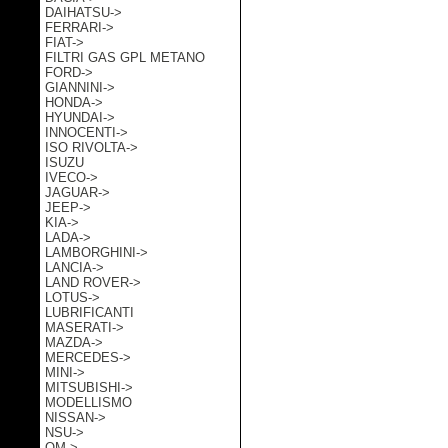
DAIHATSU->
FERRARI->
FIAT->
FILTRI GAS GPL METANO
FORD->
GIANNINI->
HONDA->
HYUNDAI->
INNOCENTI->
ISO RIVOLTA->
ISUZU
IVECO->
JAGUAR->
JEEP->
KIA->
LADA->
LAMBORGHINI->
LANCIA->
LAND ROVER->
LOTUS->
LUBRIFICANTI
MASERATI->
MAZDA->
MERCEDES->
MINI->
MITSUBISHI->
MODELLISMO
NISSAN->
NSU->
OM->