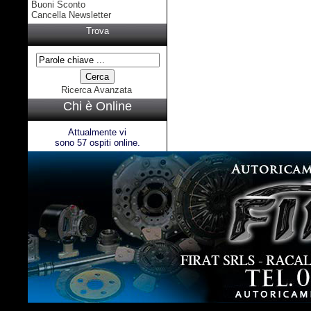
Buoni Sconto
Cancella Newsletter
Trova
Ricerca Avanzata
Chi è Online
Attualmente vi
sono 57 ospiti online.