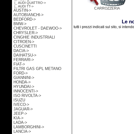
|_ AUDI QUATTRO->
|_ AUDI TT->
CARROZZERIA
AUSTIN->
AUTOBIANCHI->
BEDFORD->
Le n
BMW->
tutti i prezzi indicati sul sito, si inten
CHEVROLET - DAEWOO->
CHRYSLER->
CINGHIE INDUSTRIALI
CITROEN->
CUSCINETTI
DACIA->
DAIHATSU->
FERRARI->
FIAT->
FILTRI GAS GPL METANO
FORD->
GIANNINI->
HONDA->
HYUNDAI->
INNOCENTI->
ISO RIVOLTA->
ISUZU
IVECO->
JAGUAR->
JEEP->
KIA->
LADA->
LAMBORGHINI->
LANCIA->