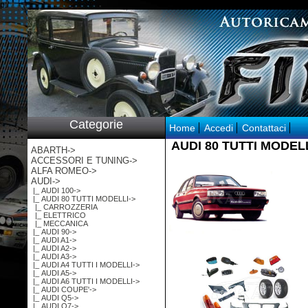
p:/
Categorie
Home
Accedi
Contattaci
AUDI 80 TUTTI MODEL
ABARTH->
ACCESSORI E TUNING->
ALFA ROMEO->
AUDI
->
|_ AUDI 100->
|_ AUDI 80 TUTTI MODELLI
->
|_ CARROZZERIA
|_ ELETTRICO
|_ MECCANICA
|_ AUDI 90->
|_ AUDI A1->
|_ AUDI A2->
|_ AUDI A3->
|_ AUDI A4 TUTTI I MODELLI->
|_ AUDI A5->
|_ AUDI A6 TUTTI I MODELLI->
|_ AUDI COUPE'->
|_ AUDI Q5->
|_ AUDI Q7->