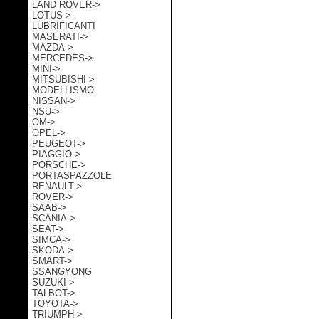
LAND ROVER->
LOTUS->
LUBRIFICANTI
MASERATI->
MAZDA->
MERCEDES->
MINI->
MITSUBISHI->
MODELLISMO
NISSAN->
NSU->
OM->
OPEL->
PEUGEOT->
PIAGGIO->
PORSCHE->
PORTASPAZZOLE
RENAULT->
ROVER->
SAAB->
SCANIA->
SEAT->
SIMCA->
SKODA->
SMART->
SSANGYONG
SUZUKI->
TALBOT->
TOYOTA->
TRIUMPH->