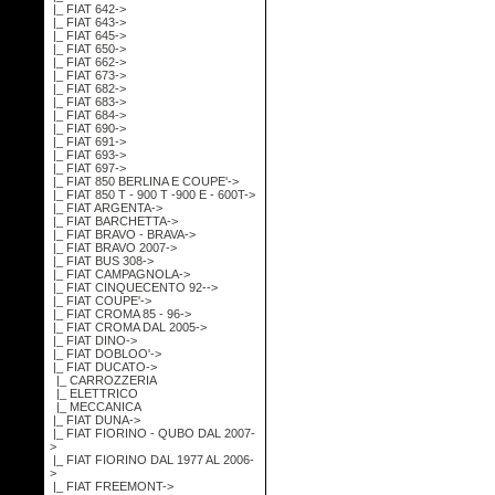
|_ FIAT 642->
|_ FIAT 643->
|_ FIAT 645->
|_ FIAT 650->
|_ FIAT 662->
|_ FIAT 673->
|_ FIAT 682->
|_ FIAT 683->
|_ FIAT 684->
|_ FIAT 690->
|_ FIAT 691->
|_ FIAT 693->
|_ FIAT 697->
|_ FIAT 850 BERLINA E COUPE'->
|_ FIAT 850 T - 900 T -900 E - 600T->
|_ FIAT ARGENTA->
|_ FIAT BARCHETTA->
|_ FIAT BRAVO - BRAVA->
|_ FIAT BRAVO 2007->
|_ FIAT BUS 308->
|_ FIAT CAMPAGNOLA->
|_ FIAT CINQUECENTO 92-->
|_ FIAT COUPE'->
|_ FIAT CROMA 85 - 96->
|_ FIAT CROMA DAL 2005->
|_ FIAT DINO->
|_ FIAT DOBLOO'->
|_ FIAT DUCATO
->
|_ CARROZZERIA
|_ ELETTRICO
|_ MECCANICA
|_ FIAT DUNA->
|_ FIAT FIORINO - QUBO DAL 2007-
>
|_ FIAT FIORINO DAL 1977 AL 2006-
>
|_ FIAT FREEMONT->