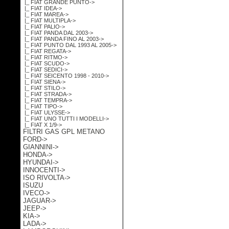
|_ FIAT GRANDE PUNTO->
|_ FIAT IDEA->
|_ FIAT MAREA->
|_ FIAT MULTIPLA->
|_ FIAT PALIO->
|_ FIAT PANDA DAL 2003->
|_ FIAT PANDA FINO AL 2003->
|_ FIAT PUNTO DAL 1993 AL 2005->
|_ FIAT REGATA->
|_ FIAT RITMO->
|_ FIAT SCUDO->
|_ FIAT SEDICI->
|_ FIAT SEICENTO 1998 - 2010->
|_ FIAT SIENA->
|_ FIAT STILO->
|_ FIAT STRADA->
|_ FIAT TEMPRA->
|_ FIAT TIPO->
|_ FIAT ULYSSE->
|_ FIAT UNO TUTTI I MODELLI->
|_ FIAT X 1/9->
FILTRI GAS GPL METANO
FORD->
GIANNINI->
HONDA->
HYUNDAI->
INNOCENTI->
ISO RIVOLTA->
ISUZU
IVECO->
JAGUAR->
JEEP->
KIA->
LADA->