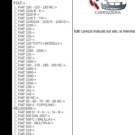
FIAT
->
|_ FIAT 100 - 110 - 130 NC->
|_ FIAT 1100 B - E->
CARROZZERIA
|_ FIAT 1100 R->
|_ FIAT 1100 T - TN->
|_ FIAT 1100/103 - 1100 H - 1100 D->
|_ FIAT 1200->
|_ FIAT 124->
tutti i prezzi indicati sul sito, si inten
|_ FIAT 125->
|_ FIAT 126->
|_ FIAT 127->
|_ FIAT 128 TUTTI I MODELLI->
|_ FIAT 130->
|_ FIAT 1300 - 1500->
|_ FIAT 131->
|_ FIAT 132->
|_ FIAT 1400->
|_ FIAT 160 - 170 - 180 - 190 NC->
|_ FIAT 1600->
|_ FIAT 1800->
|_ FIAT 1900->
|_ FIAT 2100->
|_ FIAT 2300->
|_ FIAT 238->
|_ FIAT 241->
|_ FIAT 242->
|_ FIAT 40 NC->
|_ FIAT 50 - 60 - 75 - 80 - 90 NC->
|_ FIAT 500 C -TOPOLINO -
BELVEDERE->
|_ FIAT 500 D - F- G - L - N - R->
|_ FIAT 500 DAL 2007->
|_ FIAT 508 C ( BALILLA )->
|_ FIAT 600 - MULTIPLA->
|_ FIAT 615->
|_ FIAT 616->
|_ FIAT 625->