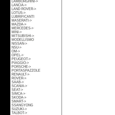
LAMBORGHINI->
LANCIA->
LAND ROVER->
LOTUS->
LUBRIFICANTI
MASERATI->
MAZDA->
MERCEDES->
MINI->
MITSUBISHI->
MODELLISMO
NISSAN->
NSU->
OM->
OPEL->
PEUGEOT->
PIAGGIO->
PORSCHE->
PORTASPAZZOLE
RENAULT->
ROVER->
SAAB->
SCANIA->
SEAT->
SIMCA->
SKODA->
SMART->
SSANGYONG
SUZUKI->
TALBOT->