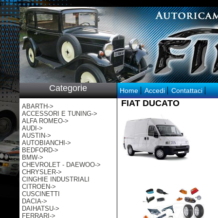
p:/
Categorie
Home
Accedi
Contattaci
FIAT DUCATO
ABARTH->
ACCESSORI E TUNING->
ALFA ROMEO->
AUDI->
AUSTIN->
AUTOBIANCHI->
BEDFORD->
BMW->
CHEVROLET - DAEWOO->
CHRYSLER->
CINGHIE INDUSTRIALI
CITROEN->
CUSCINETTI
DACIA->
DAIHATSU->
FERRARI->