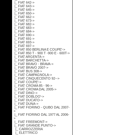
|_ FIAT 642->
|_ FIAT 643->
|_ FIAT 645->
|_ FIAT 650->
|_ FIAT 662->
|_ FIAT 673->
|_ FIAT 682->
|_ FIAT 683->
|_ FIAT 684->
|_ FIAT 690->
|_ FIAT 691->
|_ FIAT 693->
|_ FIAT 697->
|_ FIAT 850 BERLINA E COUPE'->
|_ FIAT 850 T - 900 T -900 E - 600T->
|_ FIAT ARGENTA->
|_ FIAT BARCHETTA->
|_ FIAT BRAVO - BRAVA->
|_ FIAT BRAVO 2007->
|_ FIAT BUS 308->
|_ FIAT CAMPAGNOLA->
|_ FIAT CINQUECENTO 92-->
|_ FIAT COUPE'->
|_ FIAT CROMA 85 - 96->
|_ FIAT CROMA DAL 2005->
|_ FIAT DINO->
|_ FIAT DOBLOO'->
|_ FIAT DUCATO->
|_ FIAT DUNA->
|_ FIAT FIORINO - QUBO DAL 2007-
>
|_ FIAT FIORINO DAL 1977 AL 2006-
>
|_ FIAT FREEMONT->
|_ FIAT GRANDE PUNTO
->
|_ CARROZZERIA
|_ ELETTRICO