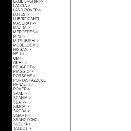
LAMBORGHINI->
LANCIA->
LAND ROVER->
LOTUS->
LUBRIFICANTI
MASERATI->
MAZDA->
MERCEDES->
MINI->
MITSUBISHI->
MODELLISMO
NISSAN->
NSU->
OM->
OPEL->
PEUGEOT->
PIAGGIO->
PORSCHE->
PORTASPAZZOLE
RENAULT->
ROVER->
SAAB->
SCANIA->
SEAT->
SIMCA->
SKODA->
SMART->
SSANGYONG
SUZUKI->
TALBOT->