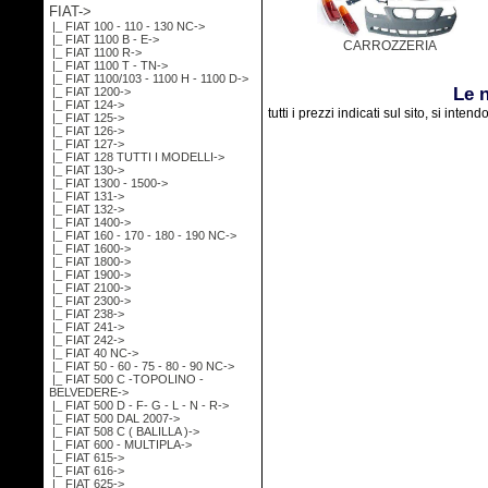
FIAT
->
|_ FIAT 100 - 110 - 130 NC->
|_ FIAT 1100 B - E->
CARROZZERIA
|_ FIAT 1100 R->
|_ FIAT 1100 T - TN->
|_ FIAT 1100/103 - 1100 H - 1100 D->
Le 
|_ FIAT 1200->
|_ FIAT 124->
tutti i prezzi indicati sul sito, si inten
|_ FIAT 125->
|_ FIAT 126->
|_ FIAT 127->
|_ FIAT 128 TUTTI I MODELLI->
|_ FIAT 130->
|_ FIAT 1300 - 1500->
|_ FIAT 131->
|_ FIAT 132->
|_ FIAT 1400->
|_ FIAT 160 - 170 - 180 - 190 NC->
|_ FIAT 1600->
|_ FIAT 1800->
|_ FIAT 1900->
|_ FIAT 2100->
|_ FIAT 2300->
|_ FIAT 238->
|_ FIAT 241->
|_ FIAT 242->
|_ FIAT 40 NC->
|_ FIAT 50 - 60 - 75 - 80 - 90 NC->
|_ FIAT 500 C -TOPOLINO -
BELVEDERE->
|_ FIAT 500 D - F- G - L - N - R->
|_ FIAT 500 DAL 2007->
|_ FIAT 508 C ( BALILLA )->
|_ FIAT 600 - MULTIPLA->
|_ FIAT 615->
|_ FIAT 616->
|_ FIAT 625->