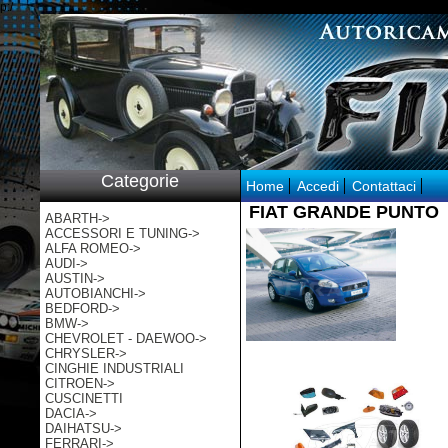
p:/
Categorie
Home
Accedi
Contattaci
FIAT GRANDE PUNTO
ABARTH->
ACCESSORI E TUNING->
ALFA ROMEO->
AUDI->
AUSTIN->
AUTOBIANCHI->
BEDFORD->
BMW->
CHEVROLET - DAEWOO->
CHRYSLER->
CINGHIE INDUSTRIALI
CITROEN->
CUSCINETTI
DACIA->
DAIHATSU->
FERRARI->