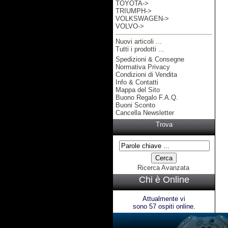
TOYOTA->
TRIUMPH->
VOLKSWAGEN->
VOLVO->
Nuovi articoli ...
Tutti i prodotti ...
Spedizioni & Consegne
Informazioni
Normativa Privacy
Condizioni di Vendita
Info & Contatti
Mappa del Sito
Buono Regalo F.A.Q.
Buoni Sconto
Cancella Newsletter
Trova
Ricerca Avanzata
Chi è Online
Attualmente vi
sono 57 ospiti online.