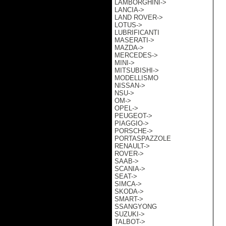
LAMBORGHINI->
LANCIA->
LAND ROVER->
LOTUS->
LUBRIFICANTI
MASERATI->
MAZDA->
MERCEDES->
MINI->
MITSUBISHI->
MODELLISMO
NISSAN->
NSU->
OM->
OPEL->
PEUGEOT->
PIAGGIO->
PORSCHE->
PORTASPAZZOLE
RENAULT->
ROVER->
SAAB->
SCANIA->
SEAT->
SIMCA->
SKODA->
SMART->
SSANGYONG
SUZUKI->
TALBOT->