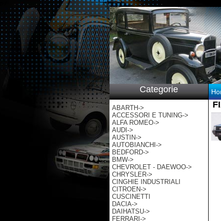
p:/
Categorie
Ho
F
ABARTH->
ACCESSORI E TUNING->
ALFA ROMEO->
AUDI->
AUSTIN->
AUTOBIANCHI->
BEDFORD->
BMW->
CHEVROLET - DAEWOO->
CHRYSLER->
CINGHIE INDUSTRIALI
CITROEN->
CUSCINETTI
DACIA->
DAIHATSU->
FERRARI->