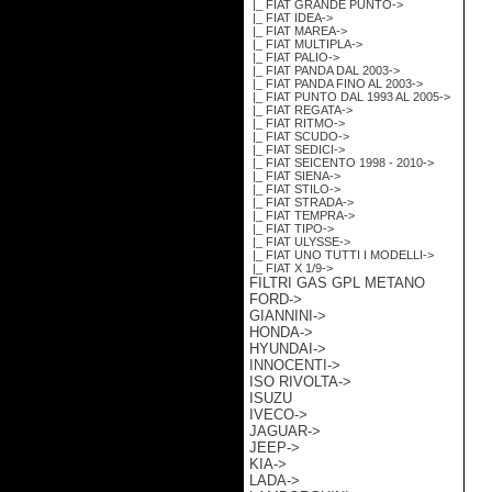
|_ FIAT GRANDE PUNTO->
|_ FIAT IDEA->
|_ FIAT MAREA->
|_ FIAT MULTIPLA->
|_ FIAT PALIO->
|_ FIAT PANDA DAL 2003->
|_ FIAT PANDA FINO AL 2003->
|_ FIAT PUNTO DAL 1993 AL 2005->
|_ FIAT REGATA->
|_ FIAT RITMO->
|_ FIAT SCUDO->
|_ FIAT SEDICI->
|_ FIAT SEICENTO 1998 - 2010->
|_ FIAT SIENA->
|_ FIAT STILO->
|_ FIAT STRADA->
|_ FIAT TEMPRA->
|_ FIAT TIPO->
|_ FIAT ULYSSE->
|_ FIAT UNO TUTTI I MODELLI->
|_ FIAT X 1/9->
FILTRI GAS GPL METANO
FORD->
GIANNINI->
HONDA->
HYUNDAI->
INNOCENTI->
ISO RIVOLTA->
ISUZU
IVECO->
JAGUAR->
JEEP->
KIA->
LADA->