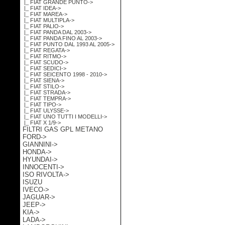
|_ FIAT GRANDE PUNTO->
|_ FIAT IDEA->
|_ FIAT MAREA->
|_ FIAT MULTIPLA->
|_ FIAT PALIO->
|_ FIAT PANDA DAL 2003->
|_ FIAT PANDA FINO AL 2003->
|_ FIAT PUNTO DAL 1993 AL 2005->
|_ FIAT REGATA->
|_ FIAT RITMO->
|_ FIAT SCUDO->
|_ FIAT SEDICI->
|_ FIAT SEICENTO 1998 - 2010->
|_ FIAT SIENA->
|_ FIAT STILO->
|_ FIAT STRADA->
|_ FIAT TEMPRA->
|_ FIAT TIPO->
|_ FIAT ULYSSE->
|_ FIAT UNO TUTTI I MODELLI->
|_ FIAT X 1/9->
FILTRI GAS GPL METANO
FORD->
GIANNINI->
HONDA->
HYUNDAI->
INNOCENTI->
ISO RIVOLTA->
ISUZU
IVECO->
JAGUAR->
JEEP->
KIA->
LADA->