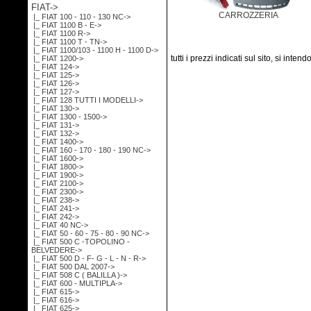
FIAT
->
CARROZZERIA
|_ FIAT 100 - 110 - 130 NC->
|_ FIAT 1100 B - E->
|_ FIAT 1100 R->
|_ FIAT 1100 T - TN->
|_ FIAT 1100/103 - 1100 H - 1100 D->
tutti i prezzi indicati sul sito, si inten
|_ FIAT 1200->
|_ FIAT 124->
|_ FIAT 125->
|_ FIAT 126->
|_ FIAT 127->
|_ FIAT 128 TUTTI I MODELLI->
|_ FIAT 130->
|_ FIAT 1300 - 1500->
|_ FIAT 131->
|_ FIAT 132->
|_ FIAT 1400->
|_ FIAT 160 - 170 - 180 - 190 NC->
|_ FIAT 1600->
|_ FIAT 1800->
|_ FIAT 1900->
|_ FIAT 2100->
|_ FIAT 2300->
|_ FIAT 238->
|_ FIAT 241->
|_ FIAT 242->
|_ FIAT 40 NC->
|_ FIAT 50 - 60 - 75 - 80 - 90 NC->
|_ FIAT 500 C -TOPOLINO -
BELVEDERE->
|_ FIAT 500 D - F- G - L - N - R->
|_ FIAT 500 DAL 2007->
|_ FIAT 508 C ( BALILLA )->
|_ FIAT 600 - MULTIPLA->
|_ FIAT 615->
|_ FIAT 616->
|_ FIAT 625->