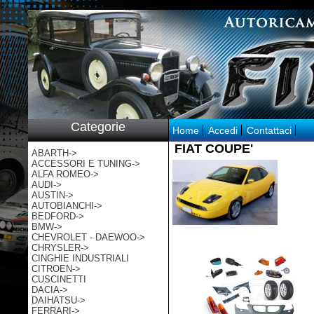
p:/
Categorie
Home
Accedi
Contattaci
FIAT COUPE'
ABARTH->
ACCESSORI E TUNING->
ALFA ROMEO->
AUDI->
AUSTIN->
AUTOBIANCHI->
BEDFORD->
BMW->
CHEVROLET - DAEWOO->
CHRYSLER->
CINGHIE INDUSTRIALI
CITROEN->
CUSCINETTI
DACIA->
DAIHATSU->
FERRARI->