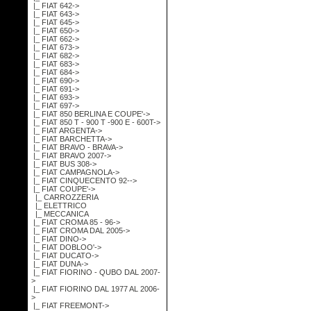
|_ FIAT 642->
|_ FIAT 643->
|_ FIAT 645->
|_ FIAT 650->
|_ FIAT 662->
|_ FIAT 673->
|_ FIAT 682->
|_ FIAT 683->
|_ FIAT 684->
|_ FIAT 690->
|_ FIAT 691->
|_ FIAT 693->
|_ FIAT 697->
|_ FIAT 850 BERLINA E COUPE'->
|_ FIAT 850 T - 900 T -900 E - 600T->
|_ FIAT ARGENTA->
|_ FIAT BARCHETTA->
|_ FIAT BRAVO - BRAVA->
|_ FIAT BRAVO 2007->
|_ FIAT BUS 308->
|_ FIAT CAMPAGNOLA->
|_ FIAT CINQUECENTO 92-->
|_ FIAT COUPE'
->
|_ CARROZZERIA
|_ ELETTRICO
|_ MECCANICA
|_ FIAT CROMA 85 - 96->
|_ FIAT CROMA DAL 2005->
|_ FIAT DINO->
|_ FIAT DOBLOO'->
|_ FIAT DUCATO->
|_ FIAT DUNA->
|_ FIAT FIORINO - QUBO DAL 2007-
>
|_ FIAT FIORINO DAL 1977 AL 2006-
>
|_ FIAT FREEMONT->