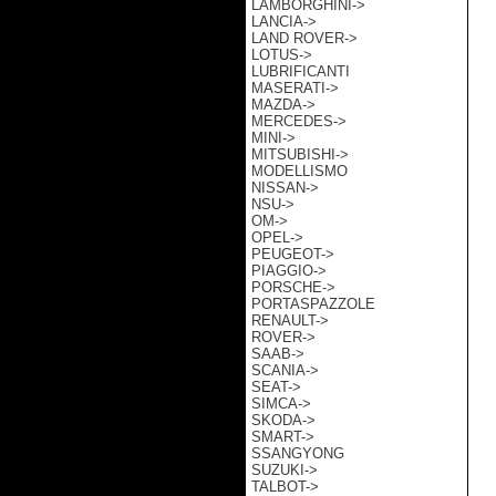
LAMBORGHINI->
LANCIA->
LAND ROVER->
LOTUS->
LUBRIFICANTI
MASERATI->
MAZDA->
MERCEDES->
MINI->
MITSUBISHI->
MODELLISMO
NISSAN->
NSU->
OM->
OPEL->
PEUGEOT->
PIAGGIO->
PORSCHE->
PORTASPAZZOLE
RENAULT->
ROVER->
SAAB->
SCANIA->
SEAT->
SIMCA->
SKODA->
SMART->
SSANGYONG
SUZUKI->
TALBOT->