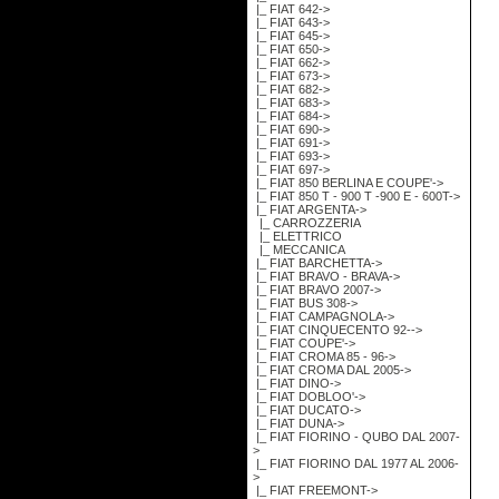
|_ FIAT 642->
|_ FIAT 643->
|_ FIAT 645->
|_ FIAT 650->
|_ FIAT 662->
|_ FIAT 673->
|_ FIAT 682->
|_ FIAT 683->
|_ FIAT 684->
|_ FIAT 690->
|_ FIAT 691->
|_ FIAT 693->
|_ FIAT 697->
|_ FIAT 850 BERLINA E COUPE'->
|_ FIAT 850 T - 900 T -900 E - 600T->
|_ FIAT ARGENTA
->
|_ CARROZZERIA
|_ ELETTRICO
|_ MECCANICA
|_ FIAT BARCHETTA->
|_ FIAT BRAVO - BRAVA->
|_ FIAT BRAVO 2007->
|_ FIAT BUS 308->
|_ FIAT CAMPAGNOLA->
|_ FIAT CINQUECENTO 92-->
|_ FIAT COUPE'->
|_ FIAT CROMA 85 - 96->
|_ FIAT CROMA DAL 2005->
|_ FIAT DINO->
|_ FIAT DOBLOO'->
|_ FIAT DUCATO->
|_ FIAT DUNA->
|_ FIAT FIORINO - QUBO DAL 2007-
>
|_ FIAT FIORINO DAL 1977 AL 2006-
>
|_ FIAT FREEMONT->