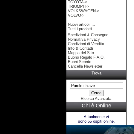
TOYOTA->
TRIUMPH->
VOLKSWAGEN->
VOLVO->
Nuovi articoli ...
Tutti i prodotti ...
Spedizioni & Consegne
Informazioni
Normativa Privacy
Condizioni di Vendita
Info & Contatti
Mappa del Sito
Buono Regalo F.A.Q.
Buoni Sconto
Cancella Newsletter
Trova
Ricerca Avanzata
Chi è Online
Attualmente vi
sono 65 ospiti online.