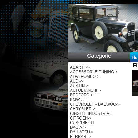
p:/
Categorie
Ho
F
ABARTH->
ACCESSORI E TUNING->
ALFA ROMEO->
AUDI->
AUSTIN->
AUTOBIANCHI->
BEDFORD->
BMW->
CHEVROLET - DAEWOO->
CHRYSLER->
CINGHIE INDUSTRIALI
CITROEN->
CUSCINETTI
DACIA->
DAIHATSU->
FERRARI->