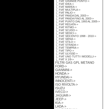
|_ FIAT GRANDE PUNTO->
|_ FIAT IDEA->
|_ FIAT MAREA->
|_ FIAT MULTIPLA->
|_ FIAT PALIO->
|_ FIAT PANDA DAL 2003->
|_ FIAT PANDA FINO AL 2003->
|_ FIAT PUNTO DAL 1993 AL 2005->
|_ FIAT REGATA->
|_ FIAT RITMO->
|_ FIAT SCUDO->
|_ FIAT SEDICI->
|_ FIAT SEICENTO 1998 - 2010->
|_ FIAT SIENA->
|_ FIAT STILO->
|_ FIAT STRADA->
|_ FIAT TEMPRA->
|_ FIAT TIPO->
|_ FIAT ULYSSE->
|_ FIAT UNO TUTTI I MODELLI->
|_ FIAT X 1/9->
FILTRI GAS GPL METANO
FORD->
GIANNINI->
HONDA->
HYUNDAI->
INNOCENTI->
ISO RIVOLTA->
ISUZU
IVECO->
JAGUAR->
JEEP->
KIA->
LADA->