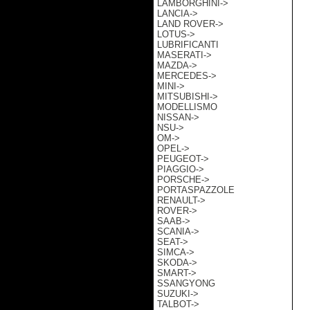
LAMBORGHINI->
LANCIA->
LAND ROVER->
LOTUS->
LUBRIFICANTI
MASERATI->
MAZDA->
MERCEDES->
MINI->
MITSUBISHI->
MODELLISMO
NISSAN->
NSU->
OM->
OPEL->
PEUGEOT->
PIAGGIO->
PORSCHE->
PORTASPAZZOLE
RENAULT->
ROVER->
SAAB->
SCANIA->
SEAT->
SIMCA->
SKODA->
SMART->
SSANGYONG
SUZUKI->
TALBOT->