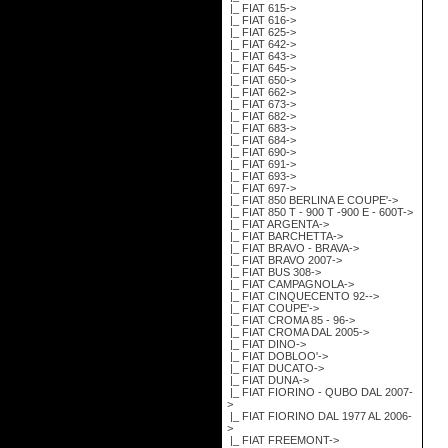
|_ FIAT 615->
|_ FIAT 616->
|_ FIAT 625->
|_ FIAT 642->
|_ FIAT 643->
|_ FIAT 645->
|_ FIAT 650->
|_ FIAT 662->
|_ FIAT 673->
|_ FIAT 682->
|_ FIAT 683->
|_ FIAT 684->
|_ FIAT 690->
|_ FIAT 691->
|_ FIAT 693->
|_ FIAT 697->
|_ FIAT 850 BERLINA E COUPE'->
|_ FIAT 850 T - 900 T -900 E - 600T->
|_ FIAT ARGENTA->
|_ FIAT BARCHETTA->
|_ FIAT BRAVO - BRAVA->
|_ FIAT BRAVO 2007->
|_ FIAT BUS 308->
|_ FIAT CAMPAGNOLA->
|_ FIAT CINQUECENTO 92-->
|_ FIAT COUPE'->
|_ FIAT CROMA 85 - 96->
|_ FIAT CROMA DAL 2005->
|_ FIAT DINO->
|_ FIAT DOBLOO'->
|_ FIAT DUCATO->
|_ FIAT DUNA->
|_ FIAT FIORINO - QUBO DAL 2007-
>
|_ FIAT FIORINO DAL 1977 AL 2006-
>
|_ FIAT FREEMONT->