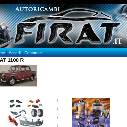
me
Accedi
Contattaci
IAT 1100 R