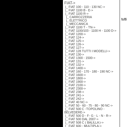
FIAT
->
|_ FIAT 100 - 110 - 130 NC->
|_ FIAT 1100 B - E->
|_ FIAT 1100 R
->
|_ CARROZZERIA
tutt
|_ ELETTRICO
|_ MECCANICA
|_ FIAT 1100 T - TN->
|_ FIAT 1100/103 - 1100 H - 1100 D->
|_ FIAT 1200->
|_ FIAT 124->
|_ FIAT 125->
|_ FIAT 126->
|_ FIAT 127->
|_ FIAT 128 TUTTI I MODELLI->
|_ FIAT 130->
|_ FIAT 1300 - 1500->
|_ FIAT 131->
|_ FIAT 132->
|_ FIAT 1400->
|_ FIAT 160 - 170 - 180 - 190 NC->
|_ FIAT 1600->
|_ FIAT 1800->
|_ FIAT 1900->
|_ FIAT 2100->
|_ FIAT 2300->
|_ FIAT 238->
|_ FIAT 241->
|_ FIAT 242->
|_ FIAT 40 NC->
|_ FIAT 50 - 60 - 75 - 80 - 90 NC->
|_ FIAT 500 C -TOPOLINO -
BELVEDERE->
|_ FIAT 500 D - F- G - L - N - R->
|_ FIAT 500 DAL 2007->
|_ FIAT 508 C ( BALILLA )->
|_ FIAT 600 - MULTIPLA->