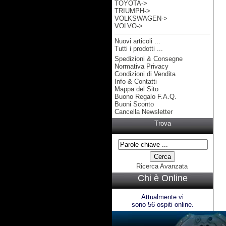
TOYOTA->
TRIUMPH->
VOLKSWAGEN->
VOLVO->
Nuovi articoli ...
Tutti i prodotti ...
Spedizioni & Consegne
Informazioni
Normativa Privacy
Condizioni di Vendita
Info & Contatti
Mappa del Sito
Buono Regalo F.A.Q.
Buoni Sconto
Cancella Newsletter
Trova
Ricerca Avanzata
Chi è Online
Attualmente vi
sono 56 ospiti online.