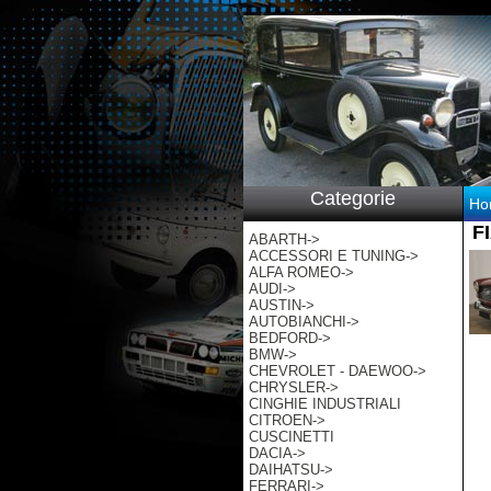
p:/
Categorie
Ho
F
ABARTH->
ACCESSORI E TUNING->
ALFA ROMEO->
AUDI->
AUSTIN->
AUTOBIANCHI->
BEDFORD->
BMW->
CHEVROLET - DAEWOO->
CHRYSLER->
CINGHIE INDUSTRIALI
CITROEN->
CUSCINETTI
DACIA->
DAIHATSU->
FERRARI->