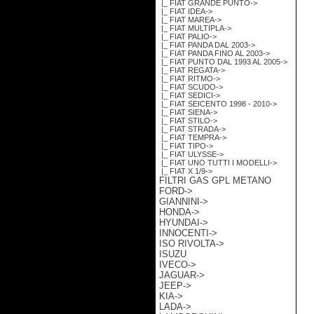
|_ FIAT GRANDE PUNTO->
|_ FIAT IDEA->
|_ FIAT MAREA->
|_ FIAT MULTIPLA->
|_ FIAT PALIO->
|_ FIAT PANDA DAL 2003->
|_ FIAT PANDA FINO AL 2003->
|_ FIAT PUNTO DAL 1993 AL 2005->
|_ FIAT REGATA->
|_ FIAT RITMO->
|_ FIAT SCUDO->
|_ FIAT SEDICI->
|_ FIAT SEICENTO 1998 - 2010->
|_ FIAT SIENA->
|_ FIAT STILO->
|_ FIAT STRADA->
|_ FIAT TEMPRA->
|_ FIAT TIPO->
|_ FIAT ULYSSE->
|_ FIAT UNO TUTTI I MODELLI->
|_ FIAT X 1/9->
FILTRI GAS GPL METANO
FORD->
GIANNINI->
HONDA->
HYUNDAI->
INNOCENTI->
ISO RIVOLTA->
ISUZU
IVECO->
JAGUAR->
JEEP->
KIA->
LADA->