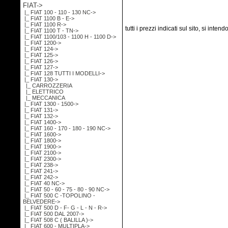
FIAT
->
|_ FIAT 100 - 110 - 130 NC->
|_ FIAT 1100 B - E->
|_ FIAT 1100 R->
tutti i prezzi indicati sul sito, si inten
|_ FIAT 1100 T - TN->
|_ FIAT 1100/103 - 1100 H - 1100 D->
|_ FIAT 1200->
|_ FIAT 124->
|_ FIAT 125->
|_ FIAT 126->
|_ FIAT 127->
|_ FIAT 128 TUTTI I MODELLI->
|_ FIAT 130
->
|_ CARROZZERIA
|_ ELETTRICO
|_ MECCANICA
|_ FIAT 1300 - 1500->
|_ FIAT 131->
|_ FIAT 132->
|_ FIAT 1400->
|_ FIAT 160 - 170 - 180 - 190 NC->
|_ FIAT 1600->
|_ FIAT 1800->
|_ FIAT 1900->
|_ FIAT 2100->
|_ FIAT 2300->
|_ FIAT 238->
|_ FIAT 241->
|_ FIAT 242->
|_ FIAT 40 NC->
|_ FIAT 50 - 60 - 75 - 80 - 90 NC->
|_ FIAT 500 C -TOPOLINO -
BELVEDERE->
|_ FIAT 500 D - F- G - L - N - R->
|_ FIAT 500 DAL 2007->
|_ FIAT 508 C ( BALILLA )->
|_ FIAT 600 - MULTIPLA->