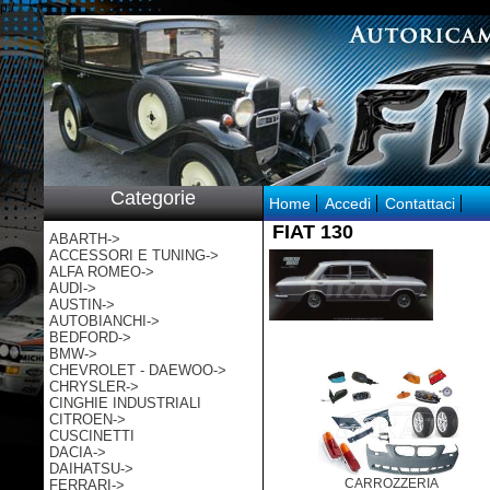
p:/
Categorie
Home
Accedi
Contattaci
FIAT 130
ABARTH->
ACCESSORI E TUNING->
ALFA ROMEO->
AUDI->
AUSTIN->
AUTOBIANCHI->
BEDFORD->
BMW->
CHEVROLET - DAEWOO->
CHRYSLER->
CINGHIE INDUSTRIALI
CITROEN->
CUSCINETTI
DACIA->
DAIHATSU->
CARROZZERIA
FERRARI->