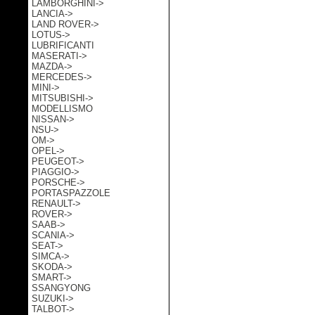
LAMBORGHINI->
LANCIA->
LAND ROVER->
LOTUS->
LUBRIFICANTI
MASERATI->
MAZDA->
MERCEDES->
MINI->
MITSUBISHI->
MODELLISMO
NISSAN->
NSU->
OM->
OPEL->
PEUGEOT->
PIAGGIO->
PORSCHE->
PORTASPAZZOLE
RENAULT->
ROVER->
SAAB->
SCANIA->
SEAT->
SIMCA->
SKODA->
SMART->
SSANGYONG
SUZUKI->
TALBOT->