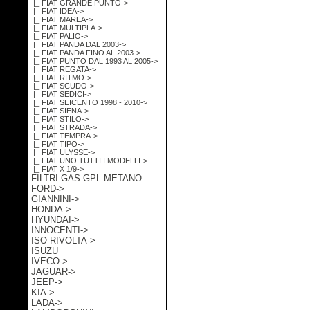
|_ FIAT GRANDE PUNTO->
|_ FIAT IDEA->
|_ FIAT MAREA->
|_ FIAT MULTIPLA->
|_ FIAT PALIO->
|_ FIAT PANDA DAL 2003->
|_ FIAT PANDA FINO AL 2003->
|_ FIAT PUNTO DAL 1993 AL 2005->
|_ FIAT REGATA->
|_ FIAT RITMO->
|_ FIAT SCUDO->
|_ FIAT SEDICI->
|_ FIAT SEICENTO 1998 - 2010->
|_ FIAT SIENA->
|_ FIAT STILO->
|_ FIAT STRADA->
|_ FIAT TEMPRA->
|_ FIAT TIPO->
|_ FIAT ULYSSE->
|_ FIAT UNO TUTTI I MODELLI->
|_ FIAT X 1/9->
FILTRI GAS GPL METANO
FORD->
GIANNINI->
HONDA->
HYUNDAI->
INNOCENTI->
ISO RIVOLTA->
ISUZU
IVECO->
JAGUAR->
JEEP->
KIA->
LADA->