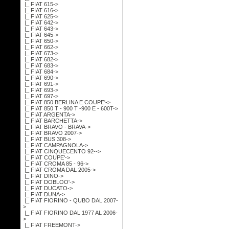
|_ FIAT 615->
|_ FIAT 616->
|_ FIAT 625->
|_ FIAT 642->
|_ FIAT 643->
|_ FIAT 645->
|_ FIAT 650->
|_ FIAT 662->
|_ FIAT 673->
|_ FIAT 682->
|_ FIAT 683->
|_ FIAT 684->
|_ FIAT 690->
|_ FIAT 691->
|_ FIAT 693->
|_ FIAT 697->
|_ FIAT 850 BERLINA E COUPE'->
|_ FIAT 850 T - 900 T -900 E - 600T->
|_ FIAT ARGENTA->
|_ FIAT BARCHETTA->
|_ FIAT BRAVO - BRAVA->
|_ FIAT BRAVO 2007->
|_ FIAT BUS 308->
|_ FIAT CAMPAGNOLA->
|_ FIAT CINQUECENTO 92-->
|_ FIAT COUPE'->
|_ FIAT CROMA 85 - 96->
|_ FIAT CROMA DAL 2005->
|_ FIAT DINO->
|_ FIAT DOBLOO'->
|_ FIAT DUCATO->
|_ FIAT DUNA->
|_ FIAT FIORINO - QUBO DAL 2007-
>
|_ FIAT FIORINO DAL 1977 AL 2006-
>
|_ FIAT FREEMONT->