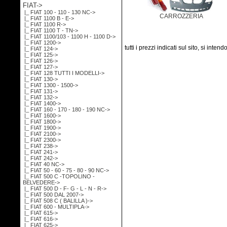
FIAT
->
|_ FIAT 100 - 110 - 130 NC->
CARROZZERIA
|_ FIAT 1100 B - E->
|_ FIAT 1100 R->
|_ FIAT 1100 T - TN->
|_ FIAT 1100/103 - 1100 H - 1100 D->
|_ FIAT 1200->
tutti i prezzi indicati sul sito, si inten
|_ FIAT 124->
|_ FIAT 125->
|_ FIAT 126->
|_ FIAT 127->
|_ FIAT 128 TUTTI I MODELLI->
|_ FIAT 130->
|_ FIAT 1300 - 1500->
|_ FIAT 131->
|_ FIAT 132->
|_ FIAT 1400->
|_ FIAT 160 - 170 - 180 - 190 NC->
|_ FIAT 1600->
|_ FIAT 1800->
|_ FIAT 1900->
|_ FIAT 2100->
|_ FIAT 2300->
|_ FIAT 238->
|_ FIAT 241->
|_ FIAT 242->
|_ FIAT 40 NC->
|_ FIAT 50 - 60 - 75 - 80 - 90 NC->
|_ FIAT 500 C -TOPOLINO -
BELVEDERE->
|_ FIAT 500 D - F- G - L - N - R->
|_ FIAT 500 DAL 2007->
|_ FIAT 508 C ( BALILLA )->
|_ FIAT 600 - MULTIPLA->
|_ FIAT 615->
|_ FIAT 616->
|_ FIAT 625->