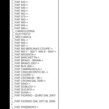
|_ FIAT 642->
|_ FIAT 643->
|_ FIAT 645->
|_ FIAT 650->
|_ FIAT 662->
|_ FIAT 673->
|_ FIAT 682->
|_ FIAT 683->
|_ FIAT 684->
|_ FIAT 690
->
|_ CARROZZERIA
|_ ELETTRICO
|_ MECCANICA
|_ FIAT 691->
|_ FIAT 693->
|_ FIAT 697->
|_ FIAT 850 BERLINA E COUPE'->
|_ FIAT 850 T - 900 T -900 E - 600T->
|_ FIAT ARGENTA->
|_ FIAT BARCHETTA->
|_ FIAT BRAVO - BRAVA->
|_ FIAT BRAVO 2007->
|_ FIAT BUS 308->
|_ FIAT CAMPAGNOLA->
|_ FIAT CINQUECENTO 92-->
|_ FIAT COUPE'->
|_ FIAT CROMA 85 - 96->
|_ FIAT CROMA DAL 2005->
|_ FIAT DINO->
|_ FIAT DOBLOO'->
|_ FIAT DUCATO->
|_ FIAT DUNA->
|_ FIAT FIORINO - QUBO DAL 2007-
>
|_ FIAT FIORINO DAL 1977 AL 2006-
>
|_ FIAT FREEMONT->