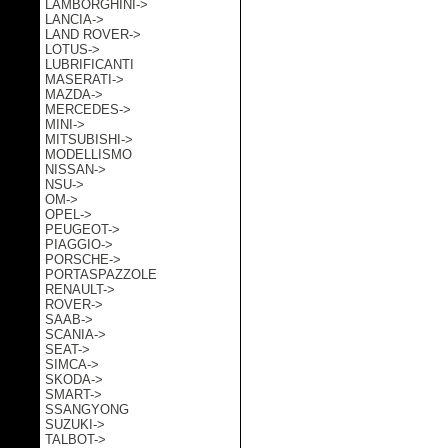
LAMBORGHINI->
LANCIA->
LAND ROVER->
LOTUS->
LUBRIFICANTI
MASERATI->
MAZDA->
MERCEDES->
MINI->
MITSUBISHI->
MODELLISMO
NISSAN->
NSU->
OM->
OPEL->
PEUGEOT->
PIAGGIO->
PORSCHE->
PORTASPAZZOLE
RENAULT->
ROVER->
SAAB->
SCANIA->
SEAT->
SIMCA->
SKODA->
SMART->
SSANGYONG
SUZUKI->
TALBOT->