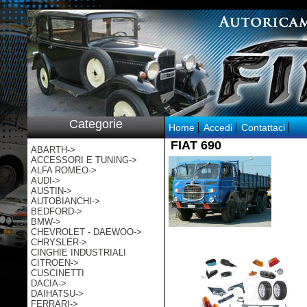
p:/
Categorie
Home
Accedi
Contattaci
FIAT 690
ABARTH->
ACCESSORI E TUNING->
ALFA ROMEO->
AUDI->
AUSTIN->
AUTOBIANCHI->
BEDFORD->
BMW->
CHEVROLET - DAEWOO->
CHRYSLER->
CINGHIE INDUSTRIALI
CITROEN->
CUSCINETTI
DACIA->
DAIHATSU->
FERRARI->