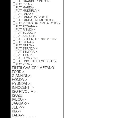
|_ FIAT GRANDE PUNTO->
|_ FIAT IDEA->
|_ FIAT MAREA->
|_ FIAT MULTIPLA->
|_ FIAT PALIO->
|_ FIAT PANDA DAL 2003->
|_ FIAT PANDA FINO AL 2003->
|_ FIAT PUNTO DAL 1993 AL 2005->
|_ FIAT REGATA->
|_ FIAT RITMO->
|_ FIAT SCUDO->
|_ FIAT SEDICI->
|_ FIAT SEICENTO 1998 - 2010->
|_ FIAT SIENA->
|_ FIAT STILO->
|_ FIAT STRADA->
|_ FIAT TEMPRA->
|_ FIAT TIPO->
|_ FIAT ULYSSE->
|_ FIAT UNO TUTTI I MODELLI->
|_ FIAT X 1/9->
FILTRI GAS GPL METANO
FORD->
GIANNINI->
HONDA->
HYUNDAI->
INNOCENTI->
ISO RIVOLTA->
ISUZU
IVECO->
JAGUAR->
JEEP->
KIA->
LADA->