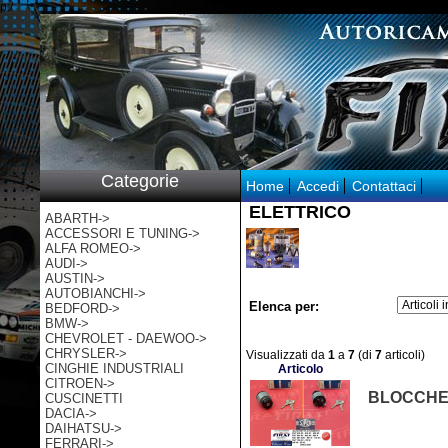
p:/
Categorie
Home
Accedi
Contattaci
ELETTRICO
ABARTH->
ACCESSORI E TUNING->
ALFA ROMEO->
AUDI->
AUSTIN->
AUTOBIANCHI->
Elenca per:
BEDFORD->
BMW->
CHEVROLET - DAEWOO->
CHRYSLER->
Visualizzati da
1
a
7
(di
7
articoli)
CINGHIE INDUSTRIALI
Articolo
CITROEN->
BLOCCHETT
CUSCINETTI
DACIA->
DAIHATSU->
FERRARI->