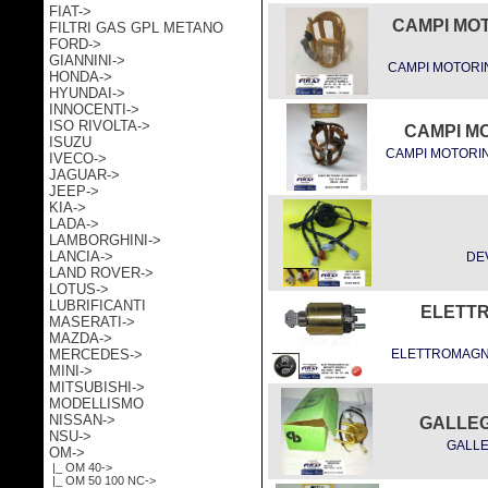
FIAT->
CAMPI MOTO
FILTRI GAS GPL METANO
FORD->
GIANNINI->
CAMPI MOTORINO
HONDA->
HYUNDAI->
INNOCENTI->
ISO RIVOLTA->
CAMPI MO
ISUZU
CAMPI MOTORIN
IVECO->
JAGUAR->
JEEP->
KIA->
LADA->
LAMBORGHINI->
LANCIA->
DE
LAND ROVER->
LOTUS->
LUBRIFICANTI
ELETTR
MASERATI->
MAZDA->
MERCEDES->
ELETTROMAGNET
MINI->
MITSUBISHI->
MODELLISMO
NISSAN->
GALLEG
NSU->
GALLE
OM
->
|_ OM 40->
|_ OM 50 100 NC
->