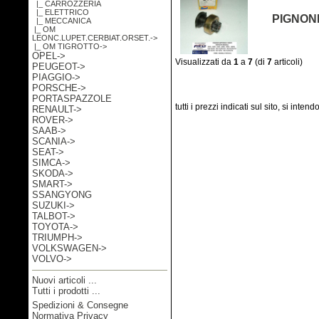
|_ CARROZZERIA
|_ ELETTRICO
PIGNONE
|_ MECCANICA
|_ OM
LEONC.LUPET.CERBIAT.ORSET.->
|_ OM TIGROTTO->
OPEL->
Visualizzati da
1
a
7
(di
7
articoli)
PEUGEOT->
PIAGGIO->
PORSCHE->
PORTASPAZZOLE
tutti i prezzi indicati sul sito, si inten
RENAULT->
ROVER->
SAAB->
SCANIA->
SEAT->
SIMCA->
SKODA->
SMART->
SSANGYONG
SUZUKI->
TALBOT->
TOYOTA->
TRIUMPH->
VOLKSWAGEN->
VOLVO->
Nuovi articoli ...
Tutti i prodotti ...
Spedizioni & Consegne
Informazioni
Normativa Privacy